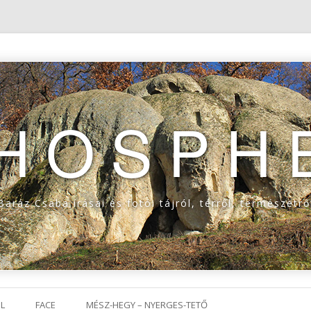
THOSPH
Baráz Csaba írásai és fotói tájról, térről, természetrő
Tovább a tartalomra
L
FACE
MÉSZ-HEGY – NYERGES-TETŐ