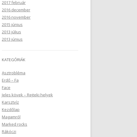
2017 február
2016 december
2016 november
2015 június
2013 július
2013 június
KATEGÓRIÁK
Asztrobléma
Erdő – Fa
Face
Jeles kövek – Rejteki helyek
Karsztvíz
Kezdőlap
Magamról
Marked rocks
Rákóczi