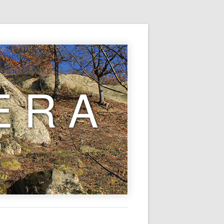
ERA
l