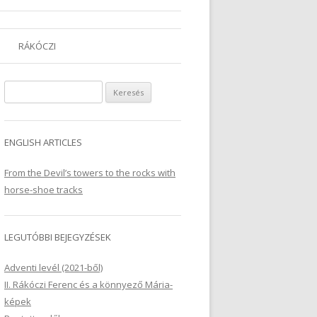
RÁKÓCZI
Keresés:
ENGLISH ARTICLES
From the Devil’s towers to the rocks with
horse-shoe tracks
LEGUTÓBBI BEJEGYZÉSEK
Adventi levél (2021-ből)
II. Rákóczi Ferenc és a könnyező Mária-
képek