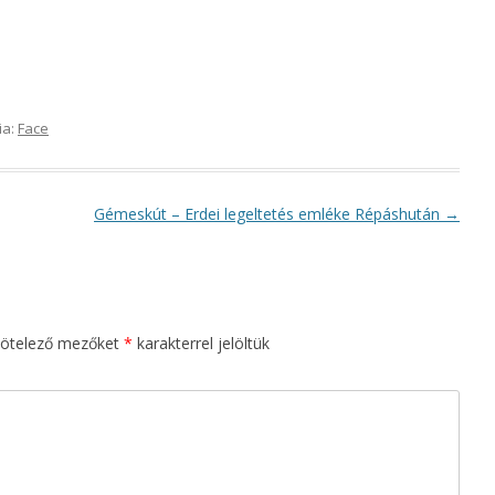
ia:
Face
Gémeskút – Erdei legeltetés emléke Répáshután
→
kötelező mezőket
*
karakterrel jelöltük