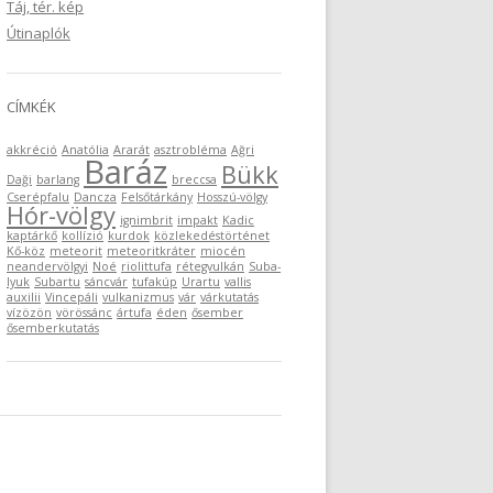
Táj, tér. kép
Útinaplók
CÍMKÉK
akkréció
Anatólia
Ararát
asztrobléma
Ağri
Baráz
Bükk
Daği
barlang
breccsa
Cserépfalu
Dancza
Felsőtárkány
Hosszú-völgy
Hór-völgy
ignimbrit
impakt
Kadic
kaptárkő
kollízió
kurdok
közlekedéstörténet
Kő-köz
meteorit
meteoritkráter
miocén
neandervölgyi
Noé
riolittufa
rétegvulkán
Suba-
lyuk
Subartu
sáncvár
tufakúp
Urartu
vallis
auxilii
Vincepáli
vulkanizmus
vár
várkutatás
vízözön
vörössánc
ártufa
éden
ősember
ősemberkutatás