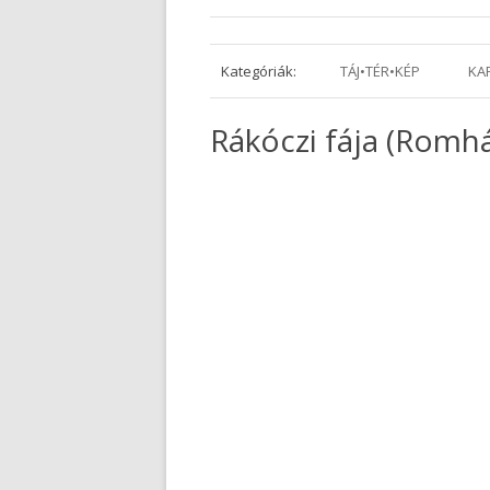
Kategóriák:
TÁJ•TÉR•KÉP
KA
Rákóczi fája (Romh