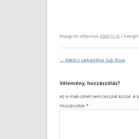
Bejegyzés időpontja:
2020-11-15
| Kategór
Bejegyzés navigáció
←
Rákócz várkastélya. Sub Rosa
Vélemény, hozzászólás?
Az e-mail-címet nem tesszük közzé.
A 
Hozzászólás
*