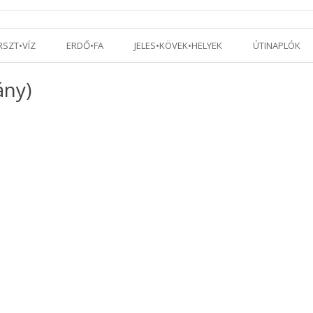
Tovább a tartalomra
RSZT•VÍZ
ERDŐ•FA
JELES•KÖVEK•HELYEK
ÚTINAPLÓK
ány)