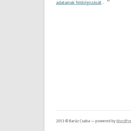
adatainak feldolgozását
.
2013 © Baráz Csaba — powered by
WordPre