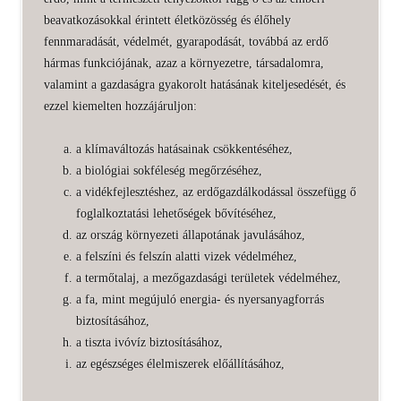
beavatkozásokkal érintett életközösség és élőhely
fennmaradását, védelmét, gyarapodását, továbbá az erdő
hármas funkciójának, azaz a környezetre, társadalomra,
valamint a gazdaságra gyakorolt hatásának kiteljesedését, és
ezzel kiemelten hozzájáruljon:
a klímaváltozás hatásainak csökkentéséhez,
a biológiai sokféleség megőrzéséhez,
a vidékfejlesztéshez, az erdőgazdálkodással összefügg ő
foglalkoztatási lehetőségek bővítéséhez,
az ország környezeti állapotának javulásához,
a felszíni és felszín alatti vizek védelméhez,
a termőtalaj, a mezőgazdasági területek védelméhez,
a fa, mint megújuló energia- és nyersanyagforrás
biztosításához,
a tiszta ivóvíz biztosításához,
az egészséges élelmiszerek előállításához,