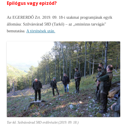
Epilógus vagy epizód?
Az EGERERDŐ Zrt. 2019. 09. 18-i szakmai programjának egyik
állomása: Szilvásvárad 58D (Tarkő) – az „ominózus tarvágás”
bemutatása.
A történések után.
Tar-kő. Szilvásvárad 58D erdőrészlet (2019. 09. 18.)