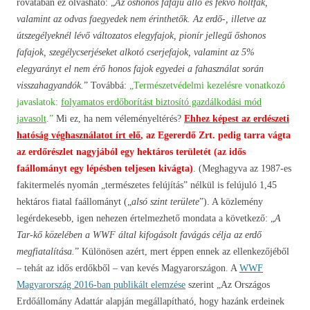
rovatában ez olvasható: „
Az őshonos fafajú álló és fekvő holtfák,
valamint az odvas faegyedek nem érinthetők. Az erdő-, illetve az
útszegélyeknél lévő változatos elegyfajok, pionír jellegű őshonos
fafajok, szegélycserjéseket alkotó cserjefajok, valamint az 5%
elegyarányt el nem érő honos fajok egyedei a fahasználat során
visszahagyandók.
” Továbbá:
„Természetvédelmi kezelésre vonatkozó
javaslatok:
folyamatos erdőborítást biztosító gazdálkodási mód
javasolt
.”
Mi ez, ha nem véleményeltérés?
Ehhez képest az erdészeti
hatóság véghasználatot írt elő
, az Egererdő Zrt. pedig tarra vágta
az erdőrészlet nagyjából egy hektáros területét (az idős
faállományt egy lépésben teljesen kivágta)
. (Meghagyva az 1987-es
fakitermelés nyomán „természetes felújítás” nélkül is felújuló 1,45
hektáros fiatal faállományt („
alsó szint területe
”). A közlemény
legérdekesebb, igen nehezen értelmezhető mondata a következő: „
A
Tar-kő közelében a WWF által kifogásolt favágás célja az erdő
megfiatalítása.
” Különösen azért, mert éppen ennek az ellenkezőjéből
– tehát az idős erdőkből – van kevés Magyarországon. A
WWF
Magyarország 2016-ban publikált elemzése
szerint „Az Országos
Erdőállomány Adattár alapján megállapítható, hogy hazánk erdeinek