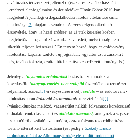
a változatos térszerkezet jellemzi). (ezeket és az alább használt
„erdészeti alapfogalmakat és definíciókat Tímár Gábor 2016-ban
megjelent A jelenlegi erdőgazdálkodási módok áttekintése című
tanulmánya
[2]
alapján használom. A szerző elgondolkodtató
észrevétele, hogy „a hazai erdészet az új utak keresése közben
meglehetős … fogalmi zűrzavarba keveredett, melyet máig nem
sikerült teljesen letisztázni.” Én teszem hozzá, hogy az erdőtörvény
módosítása kapcsán született új jogszabály-együttes ezt a zűrzavart
még tovább fokozta, ezáltal hiteltelenítve az erdészettudományt is.)
Jelenleg a
folyamatos erdőborítást
biztosító üzemmódok a
következők:
faanyagtermelést nem szolgáló
(az erdőben a természeti
folyamatok szabad
[3]
érvényesülése a cél),
szálaló
– az erdőtörvény-
módosítás során
örökerdő üzemmódnak
keresztelték át
[4]
–
(vágásciklusokat mellőző, vágásterület nélküli folyamatos koreloszlású
erdőalak fenntartása a cél) és
átalakító üzemmód,
amelynek a vágásos
üzemmódról a szálaló üzemmódra, azaz a folyamatos erdőborításra
történő áttérést kell biztosítania (ezt pedig a
Székely László
ombudsman által az Alkotmánybíróság elé küldött módosított