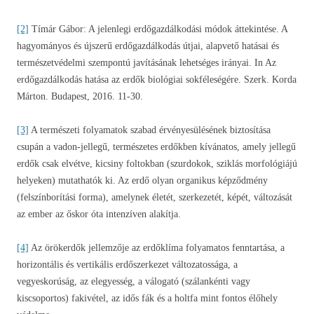
[2]
Tímár Gábor: A jelenlegi erdőgazdálkodási módok áttekintése. A
hagyományos és újszerű erdőgazdálkodás útjai, alapvető hatásai és
természetvédelmi szempontú javításának lehetséges irányai. In Az
erdőgazdálkodás hatása az erdők biológiai sokféleségére. Szerk. Korda
Márton. Budapest, 2016. 11-30.
[3]
A természeti folyamatok szabad érvényesülésének biztosítása
csupán a vadon-jellegű, természetes erdőkben kívánatos, amely jellegű
erdők csak elvétve, kicsiny foltokban (szurdokok, sziklás morfológiájú
helyeken) mutathatók ki. Az erdő olyan organikus képződmény
(felszínborítási forma), amelynek életét, szerkezetét, képét, változását
az ember az őskor óta intenzíven alakítja.
[4]
Az örökerdők jellemzője az erdőklíma folyamatos fenntartása, a
horizontális és vertikális erdőszerkezet változatossága, a
vegyeskorúság, az elegyesség, a válogató (szálankénti vagy
kiscsoportos) fakivétel, az idős fák és a holtfa mint fontos élőhely