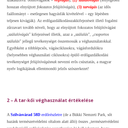
szakaszolva: bontóvágások +
végvágás
),
(2)
szálalóvágás
(lényegében
hosszan elnyújtott
fokozatos felújítóvágás
),
(3)
tarvágás
(az idős
faállományt – esetlegesen hagyásfák kivételével – egy lépésben
teljesen kivágják). Az erdőgazdálkodásszakkifejezéseit illető fogalmi
zűrzavart tovább növeli, hogy az elnyújtott fokozatos felújítóvágást
„
szálalóvágás
” kifejezéssel illetik, azaz a „
szálalás
”, „
csoportos
szálalás
” jellegű tevékenységet összemossák a véghasználatokkal.
Egyébként a többlépcsős, vágásciklusokra, vágásfordulókra
(helyesebben véghasználati ciklusokra) épülő erdőgazdálkodási
tevékenységet
felújítóvágásnak
nevezni erős csúsztatás, a magyar
nyelv logikájának ellentmondó jelzős szószerkezet!
2 – A tar-kői véghasználat értékelése
A
Szilvásvárad 58D
erdőrészletre
(de a Bükki Nemzeti Park, sőt
hazánk természetvédelmi oltalom alatt álló) összes „természetvédelmi