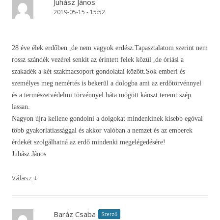
Juhász János
2019-05-15 - 15:52
28 éve élek erdőben ,de nem vagyok erdész.Tapasztalatom szerint nem
rossz szándék vezérel senkit az érintett felek közül ,de óriási a
szakadék a két szakmacsoport gondolatai között.Sok emberi és
személyes meg nemértés is bekerül a dologba ami az erdőtörvénnyel
és a természetvédelmi törvénnyel háta mögött káoszt teremt szép
lassan.
Nagyon újra kellene gondolni a dolgokat mindenkinek kisebb egóval
több gyakorlatiassággal és akkor valóban a nemzet és az emberek
érdekét szolgálhatná az erdő mindenki megelégedésére!
Juhász János
↓
Válasz
Baráz Csaba
Szerző