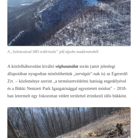
A „Szilvásvárad 58D erdőrészlet” jelű tájsebe madárnézetből
A közfelháborodást kiváltó
véghasználat
során (amit jelenlegi
állapotában nyugodtan minősíthetünk „
tarvágás
”-nak is) az Egererdő
Zrt. – közleménye szerint „a természetvédelmi hatóság engedélyével
és a Bükki Nemzeti Park Igazgatósággal egyeztetett módon” – 2018-
ban letermelt egy fokozottan védett területtel érintkező idős bükköst.