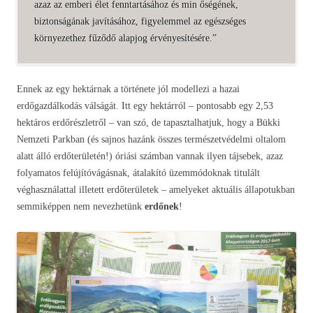
azaz az emberi élet fenntartásához és min őségének,
biztonságának javításához, figyelemmel az egészséges
környezethez fűződő alapjog érvényesítésére.”
Ennek az egy hektárnak a története jól modellezi a hazai
erdőgazdálkodás válságát. Itt egy hektárról – pontosabb egy 2,53
hektáros erdőrészletről – van szó, de tapasztalhatjuk, hogy a Bükki
Nemzeti Parkban (és sajnos hazánk összes természetvédelmi oltalom
alatt álló erdőterületén!) óriási számban vannak ilyen tájsebek, azaz
folyamatos felújítóvágásnak, átalakító üzemmódoknak titulált
véghasználattal illetett erdőterületek – amelyeket aktuális állapotukban
semmiképpen nem nevezhetünk
erdőnek
!