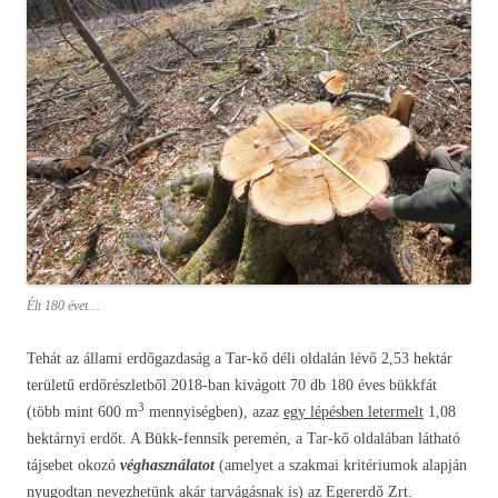
Élt 180 évet…
Tehát az állami erdőgazdaság a Tar-kő déli oldalán lévő 2,53 hektár
területű erdőrészletből 2018-ban kivágott 70 db 180 éves bükkfát
3
(több mint 600 m
mennyiségben), azaz
egy lépésben letermelt
1,08
hektárnyi erdőt. A Bükk-fennsík peremén, a Tar-kő oldalában látható
tájsebet okozó
véghasználatot
(amelyet a szakmai kritériumok alapján
nyugodtan nevezhetünk akár tarvágásnak is) az Egererdő Zrt.