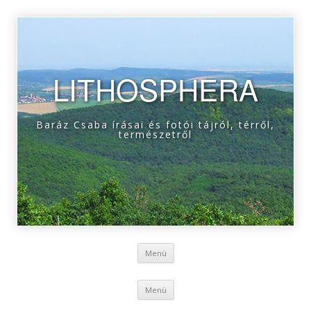
LITHOSPHERA
Baráz Csaba írásai és fotói tájról, térről,
természetről
Tovább a tartalomra
Menü
Tovább a tartalomra
Menü