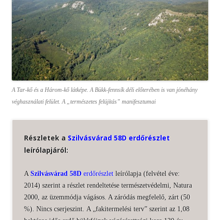
A Tar-kő és a Három-kő látképe. A Bükk-fennsík déli előterében is van jónéhány
véghasználati felület. A „természetes felújítás” manifesztumai
Részletek a
Szilvásvárad 58D erdőrészlet
leírólapjáról:
A
Szilvásvárad 58D
erdőrészlet
leírólapja (felvétel éve:
2014) szerint a részlet rendeltetése természetvédelmi, Natura
2000, az üzemmódja vágásos. A záródás megfelelő, zárt (50
%). Nincs cserjeszint. A „fakitermelési terv” szerint az 1,08