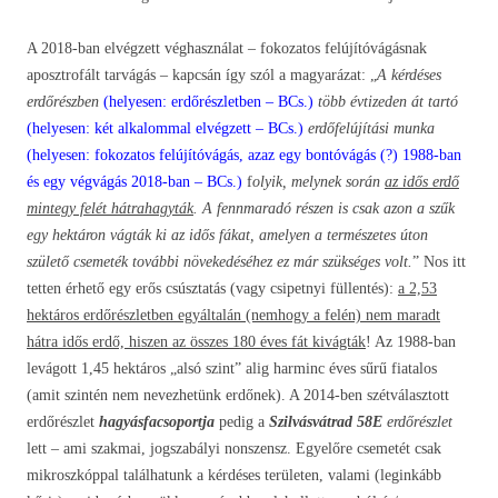
A 2018-ban elvégzett véghasználat – fokozatos felújítóvágásnak
aposztrofált tarvágás – kapcsán így szól a magyarázat: „
A kérdéses
erdőrészben
(helyesen: erdőrészletben – BCs.)
több évtizeden át tartó
(helyesen: két alkalommal elvégzett – BCs.)
erdőfelújítási munka
(helyesen: fokozatos felújítóvágás, azaz egy bontóvágás (?) 1988-ban
és egy végvágás 2018-ban – BCs.)
f
olyik, melynek során
az idős erdő
mintegy felét hátrahagyták
. A fennmaradó részen is csak azon a szűk
egy hektáron vágták ki az idős fákat, amelyen a természetes úton
születő csemeték további növekedéséhez ez már szükséges volt.
” Nos itt
tetten érhető egy erős csúsztatás (vagy csipetnyi füllentés):
a 2,53
hektáros erdőrészletben egyáltalán (nemhogy a felén) nem maradt
hátra idős erdő, hiszen az összes 180 éves fát kivágták
! Az 1988-ban
levágott 1,45 hektáros „alsó szint” alig harminc éves sűrű fiatalos
(amit szintén nem nevezhetünk erdőnek). A 2014-ben szétválasztott
erdőrészlet
hagyásfacsoportja
pedig a
Szilvásvátrad
58E
erdőrészlet
lett – ami szakmai, jogszabályi nonszensz. Egyelőre csemetét csak
mikroszkóppal találhatunk a kérdéses területen, valami (leginkább