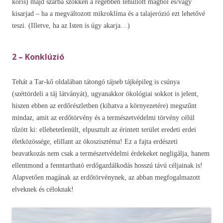
kőris) majd szárba szökken a régebben lehullott magból és/vagy
kisarjad – ha a megváltozott mikroklíma és a talajerózió ezt lehetővé
teszi. (Illetve, ha az Isten is úgy akarja…)
2 – Konklúzió
Tehát a Tar-kő oldalában tátongó tájseb tájképileg is csúnya
(széttördeli a táj látványát), ugyanakkor ökológiai sokkot is jelent,
hiszen ebben az erdőrészletben (kihatva a környezetére) megszűnt
mindaz, amit az erdőtörvény és a természetvédelmi törvény célúl
tűzött ki: ellehetetlenült, elpusztult az érintett terület eredeti erdei
életközössége, elillant az ökoszisztéma! Ez a fajta erdészeti
beavatkozás nem csak a természetvédelmi érdekeket negligálja, hanem
ellentmond a fenntartható erdőgazdálkodás hosszú távú céljainak is!
Alapvetően magának az erdőtörvénynek, az abban megfogalmazott
elveknek és céloknak!