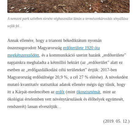
A nemzeti park szívében történt véghasználat láttán a természetkárosítás tényállása
sejlik fel…
Annak ellenére, hogy a trianoni békediktátum nyomán
összezsugorodott Magyarország
erdőterülete 1920 óta
megkétszereződött
, és a kommunikáció szerint hazánk „erdőterülete”
napjainkra meghaladta a kétmillió hektárt (az „erdőterület” alatt ez
esetben az „erdőgazdálkodási célú területeket” értjük: 2017-ben
Magyarország erdősültsége 20,9 %, a cél 27 % elérése). A növekedést
mutató kvantitatív statisztikai adatok ellenére mégis úgy tűnik, hogy
itt a Kárpát-medencében az
erdőt
(mint
ökoszisztémát
, mint az
ökológiai értelemben vett növénytársulások és élőhelyek együttesét,
rendszerét) lassan elveszítjük…
(2019. 05. 12.)