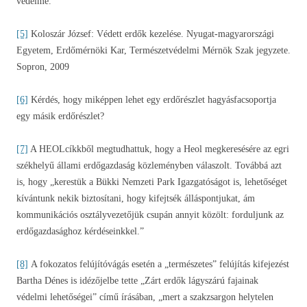
védelme.
[5]
Koloszár József: Védett erdők kezelése. Nyugat-magyarországi
Egyetem, Erdőmérnöki Kar, Természetvédelmi Mérnök Szak jegyzete.
Sopron, 2009
[6]
Kérdés, hogy miképpen lehet egy erdőrészlet hagyásfacsoportja
egy másik erdőrészlet?
[7]
A HEOLcíkkből megtudhattuk, hogy a Heol megkeresésére az egri
székhelyű állami erdőgazdaság közleményben válaszolt. Továbbá azt
is, hogy „kerestük a Bükki Nemzeti Park Igazgatóságot is, lehetőséget
kívántunk nekik biztosítani, hogy kifejtsék álláspontjukat, ám
kommunikációs osztályvezetőjük csupán annyit közölt: forduljunk az
erdőgazdasághoz kérdéseinkkel.”
[8]
A fokozatos felújítóvágás esetén a „természetes” felújítás kifejezést
Bartha Dénes is idézőjelbe tette „Zárt erdők lágyszárú fajainak
védelmi lehetőségei” című írásában, „mert a szakzsargon helytelen