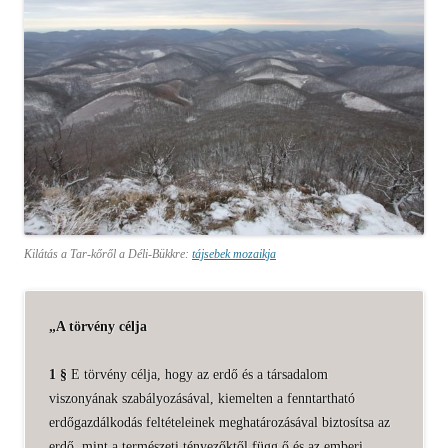
Kilátás a Tar-kőről a Déli-Bükkre:
tájsebek mozaikja
„A törvény célja
1 §
E törvény célja, hogy az erdő és a társadalom
viszonyának szabályozásával, kiemelten a fenntartható
erdőgazdálkodás feltételeinek meghatározásával biztosítsa az
erdő, mint a természeti tényezőktől függ ő és az emberi