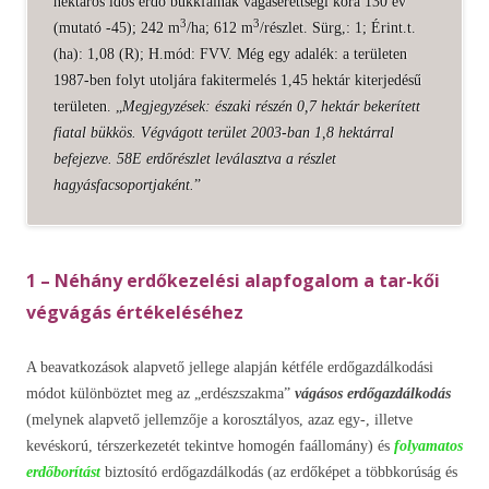
hektáros idős erdő bükkfáinak vágásérettségi kora 130 év
3
3
(mutató -45); 242 m
/ha; 612 m
/részlet. Sürg,: 1; Érint.t.
(ha): 1,08 (R); H.mód: FVV. Még egy adalék: a területen
1987-ben folyt utoljára fakitermelés 1,45 hektár kiterjedésű
területen. „
Megjegyzések: északi részén 0,7 hektár bekerített
fiatal bükkös. Végvágott terület 2003-ban 1,8 hektárral
befejezve. 58E erdőrészlet leválasztva a részlet
hagyásfacsoportjaként.
”
1 – Néhány erdőkezelési alapfogalom a tar-kői
végvágás értékeléséhez
A beavatkozások alapvető jellege alapján kétféle erdőgazdálkodási
módot különböztet meg az „erdészszakma”
vágásos erdőgazdálkodás
(melynek alapvető jellemzője a korosztályos, azaz egy-, illetve
kevéskorú, térszerkezetét tekintve homogén faállomány) és
folyamatos
erdőborítást
biztosító erdőgazdálkodás (az erdőképet a többkorúság és