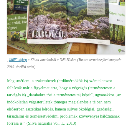
„
Idilli” tájkép
a Kövek vonulatáról a Déli-Bükkre (Turista természetjáró magazin
2019. áprilisi szám)
Megismétlem: a szakemberek (erdőmérnökök is) számtalanszor
felhívták már a figyelmet arra, hogy a végvágás (természetesen a
tarvágás is) „darabokra töri a természetes táj képét”, ugyanakkor „az
indokolatlan vágásterületek tömeges megjelenése a tájban nem
elsősorban esztétikai kérdés, hanem súlyos ökológiai, gazdasági,
társadalmi és természetvédelmi problémák szövevényes hálózatának
forrása is.” (Silva naturalis Vol. 1., 2013)