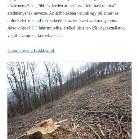
közleményében „több évtizeden át tartó erdőfelújítási munka”
eredményének nevezte. Az alábbiakban vetünk egy pillantást az
erdőrészletre, majd leereszkedünk az erdészeti szakma „
fogalmi
zűrzavarának
”
[1]
labirintusába, értékeljük a tar-kői véghasználatot,
végül levonjuk a konzekvenciát.
Hasonló eset a Bükkben itt.