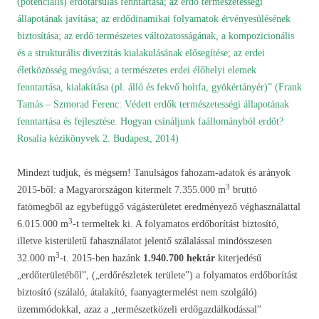
(potenciális) erdőtársulás fenntartása; az erdő természetességi
állapotának javítása; az erdődinamikai folyamatok érvényesülésének
biztosítása; az erdő természetes változatosságának, a kompozicionális
és a strukturális diverzitás kialakulásának elősegítése; az erdei
életközösség megóvása; a természetes erdei élőhelyi elemek
fenntartása, kialakítása (pl. álló és fekvő holtfa, gyökértányér)” (Frank
Tamás – Szmorad Ferenc: Védett erdők természetességi állapotának
fenntartása és fejlesztése. Hogyan csináljunk faállományból erdőt?
Rosalia kézikönyvek 2. Budapest, 2014)
Mindezt tudjuk, és mégsem! Tanulságos fahozam-adatok és arányok
3
2015-ből: a Magyarországon kitermelt 7.355.000 m
bruttó
fatömegből az egybefüggő vágásterületet eredményező véghasználattal
3
6.015.000 m
-t termeltek ki. A folyamatos erdőborítást biztosító,
illetve kisterületű fahasználatot jelentő szálalással mindösszesen
3
32.000 m
-t. 2015-ben hazánk
1.940.700 hektár
kiterjedésű
„erdőterületéből”, („erdőrészletek területe”) a folyamatos erdőborítást
biztosító (szálaló, átalakító, faanyagtermelést nem szolgáló)
üzemmódokkal, azaz a „természetközeli erdőgazdálkodással”