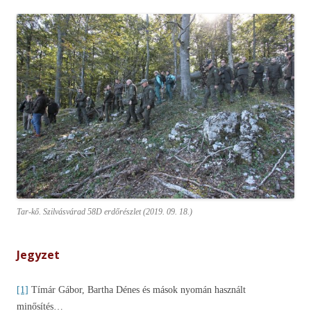
Tar-kő. Szilvásvárad 58D erdőrészlet (2019. 09. 18.)
Jegyzet
[1]
Tímár Gábor, Bartha Dénes és mások nyomán használt
minősítés…