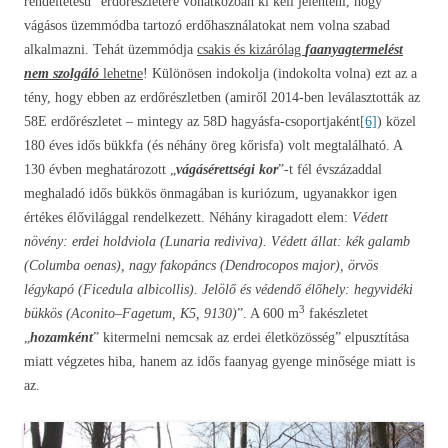
rendeltetésű” erdőrészletére vonatkozóan ki kell jelenteni, hogy
vágásos üzemmódba tartozó erdőhasználatokat nem volna szabad
alkalmazni. Tehát üzemmódja
csakis és kizárólag
faanyagtermelést
nem szolgáló
lehetne
! Különösen indokolja (indokolta volna) ezt az a
tény, hogy ebben az erdőrészletben (amiről 2014-ben leválasztották az
58E erdőrészletet – mintegy az 58D hagyásfa-csoportjaként
[6]
) közel
180 éves idős bükkfa (és néhány öreg kőrisfa) volt megtalálható. A
130 évben meghatározott „
vágásérettségi kor
”-t fél évszázaddal
meghaladó idős bükkös önmagában is kuriózum, ugyanakkor igen
értékes élővilággal rendelkezett. Néhány kiragadott elem:
Védett
növény: erdei holdviola (Lunaria rediviva). Védett állat: kék galamb
(Columba oenas), nagy fakopáncs (Dendrocopos major), örvös
légykapó (Ficedula albicollis). Jelölő és védendő élőhely: hegyvidéki
3
bükkös (Aconito–Fagetum, K5, 9130)
”. A 600 m
fakészletet
„
hozamként
” kitermelni nemcsak az erdei életközösség” elpusztítása
miatt végzetes hiba, hanem az idős faanyag gyenge minősége miatt is
az.