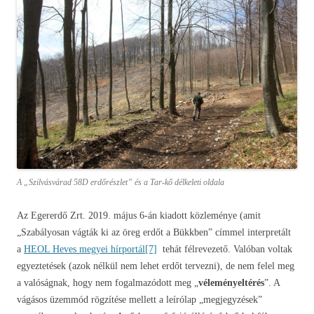
A „Szilvásvárad 58D erdőrészlet” és a Tar-kő délkeleti oldala
Az Egererdő Zrt. 2019. május 6-án kiadott közleménye (amit
„Szabályosan vágták ki az öreg erdőt a Bükkben” címmel interpretált
a
HEOL Heves megyei hírportál
[7]
tehát félrevezető. Valóban voltak
egyeztetések (azok nélkül nem lehet erdőt tervezni), de nem felel meg
a valóságnak, hogy nem fogalmazódott meg „
véleményeltérés
”. A
vágásos üzemmód rögzítése mellett a leírólap „megjegyzések”