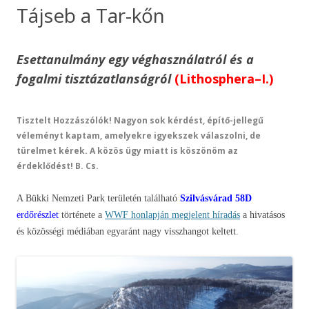
Tájseb a Tar-kőn
Esettanulmány egy véghasználatról és a
fogalmi tisztázatlanságról
(Lithosphera–I.)
Tisztelt Hozzászólók! Nagyon sok kérdést, építő-jellegű
véleményt kaptam, amelyekre igyekszek válaszolni, de
türelmet kérek. A közös ügy miatt is köszönöm az
érdeklődést! B. Cs.
A Bükki Nemzeti Park területén található
Szilvásvárad 58D
erdőrészlet
története a
WWF honlapján megjelent híradás
a hivatásos
és közösségi médiában egyaránt nagy visszhangot keltett.