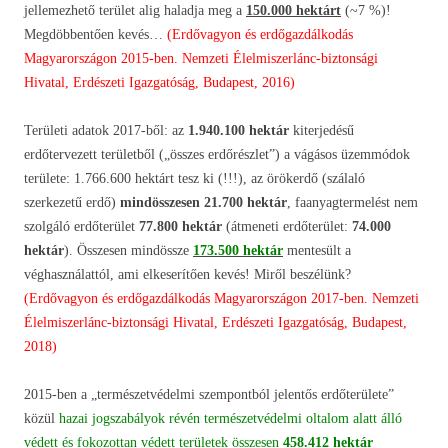
jellemezhető terület alig haladja meg a
150.000 hektárt
(~7 %)!
Megdöbbentően kevés…
(Erdővagyon és erdőgazdálkodás
Magyarországon 2015-ben. Nemzeti Élelmiszerlánc-biztonsági
Hivatal, Erdészeti Igazgatóság, Budapest, 2016)
Területi adatok 2017-ből: az
1.940.100 hektár
kiterjedésű
erdőtervezett területből („összes erdőrészlet”) a vágásos üzemmódok
területe: 1.766.600 hektárt tesz ki (!!!), az örökerdő (szálaló
szerkezetű erdő)
mindösszesen 21.700 hektár
, faanyagtermelést nem
szolgáló erdőterület
77.800 hektár
(átmeneti erdőterület:
74.000
hektár
). Összesen mindössze
173.500 hektár
mentesült a
véghasználattól, ami elkeserítően kevés! Miről beszélünk?
(Erdővagyon és erdőgazdálkodás Magyarországon 2017-ben. Nemzeti
Élelmiszerlánc-biztonsági Hivatal, Erdészeti Igazgatóság, Budapest,
2018)
2015-ben a „természetvédelmi szempontból jelentős erdőterülete”
közül
hazai jogszabályok révén természetvédelmi oltalom alatt álló
védett és fokozottan védett területek összesen
458.412 hektár