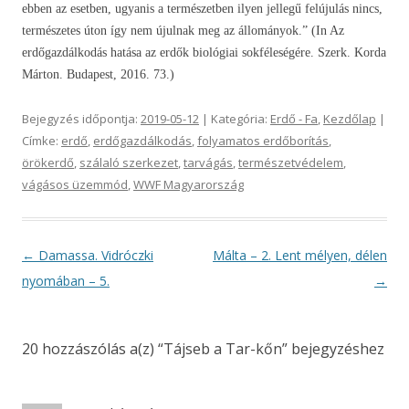
ebben az esetben, ugyanis a természetben ilyen jellegű felújulás nincs,
természetes úton így nem újulnak meg az állományok.” (In Az
erdőgazdálkodás hatása az erdők biológiai sokféleségére. Szerk. Korda
Márton. Budapest, 2016. 73.)
Bejegyzés időpontja:
2019-05-12
| Kategória:
Erdő - Fa
,
Kezdőlap
|
Címke:
erdő
,
erdőgazdálkodás
,
folyamatos erdőborítás
,
örökerdő
,
szálaló szerkezet
,
tarvágás
,
természetvédelem
,
vágásos üzemmód
,
WWF Magyarország
Bejegyzés navigáció
←
Damassa. Vidróczki
Málta – 2. Lent mélyen, délen
nyomában – 5.
→
20 hozzászólás a(z) “
Tájseb a Tar-kőn
” bejegyzéshez