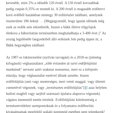
kevesebb, mint 2%-a idősebb 120 évnél. A 150 évnél korosabbak
pedig csupán 0,35%-ot tesznek ki. A 200 évnél is magasabb erdőtervi
korú erdőből hazánkban mintegy 30 erdőrészlet található, amelynek
összterülete 186 hektár … (Megjegyzendő, hogy igazán idősnek még
ezek az erdők sem tekinthetők, hiszen a bükk illetve tölgyfajok
életkora a háborítatlan természetben meghaladhatja a 3-400 évet.)” Az
ország legidősebb faegyedeiből álló erdeinek fele pedig éppen itt, a
Bükk hegységben található.
Az 1987-es fakitermelést (nyilván tarvágást) és a 2018-as (jelenleg
kifogásolt) véghasználatot „
több évtizeden át tartó erdőfelújítási
munkának
” nevezni azért szakmai nonszensz, mert ez a kifejezés
elárulja, hogy véghasználat esetével állunk szembe, hiszen
erdőfelújítás (ami vagy mesterséges, mert vetett maggal, vagy ültetett
csemetével végeznek, vagy „természetes erdőfelújítás”
[8]
azaz helyben
hullott magból vagy sarjból származó újulatra alapozva végeznek)
vágásos üzemmód esetén történik. Erdőfelújítási kötelezettség a
természetvédelmi szempontoknak és a folyamatos erdőborítás
kívánalmainak megfelelő szálaló üzemmód esetében nem jelentkezik!