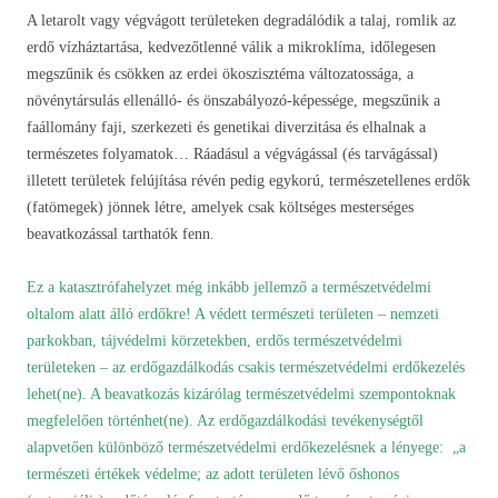
A letarolt vagy végvágott területeken degradálódik a talaj, romlik az
erdő vízháztartása, kedvezőtlenné válik a mikroklíma, időlegesen
megszűnik és csökken az erdei ökoszisztéma változatossága, a
növénytársulás ellenálló- és önszabályozó-képessége, megszűnik a
faállomány faji, szerkezeti és genetikai diverzitása és elhalnak a
természetes folyamatok… Ráadásul a végvágással (és tarvágással)
illetett területek felújítása révén pedig egykorú, természetellenes erdők
(fatömegek) jönnek létre, amelyek csak költséges mesterséges
beavatkozással tarthatók fenn.
Ez a katasztrófahelyzet még inkább jellemző a természetvédelmi
oltalom alatt álló erdőkre! A védett természeti területen – nemzeti
parkokban, tájvédelmi körzetekben, erdős természetvédelmi
területeken – az erdőgazdálkodás csakis természetvédelmi erdőkezelés
lehet(ne). A beavatkozás kizárólag természetvédelmi szempontoknak
megfelelően történhet(ne). Az erdőgazdálkodási tevékenységtől
alapvetően különböző természetvédelmi erdőkezelésnek a lényege: „a
természeti értékek védelme; az adott területen lévő őshonos