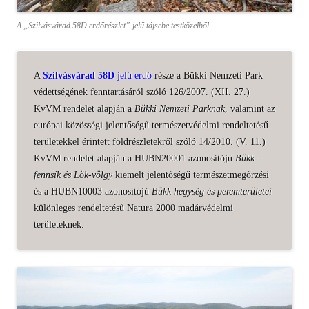
A „Szilvásvárad 58D erdőrészlet” jelű tájsebe testközelből
A
Szilvásvárad 58D
jelű erdő
része a Bükki Nemzeti Park
védettségének fenntartásáról szóló 126/2007. (XII. 27.)
KvVM rendelet alapján a
Bükki Nemzeti Parknak
, valamint az
európai közösségi jelentőségű természetvédelmi rendeltetésű
területekkel érintett földrészletekről szóló 14/2010. (V. 11.)
KvVM rendelet alapján a HUBN20001 azonosítójú
Bükk-
fennsík és Lök-völgy
kiemelt jelentőségű természetmegőrzési
és a HUBN10003 azonosítójú
Bükk hegység és peremterületei
különleges rendeltetésű Natura 2000 madárvédelmi
területeknek.