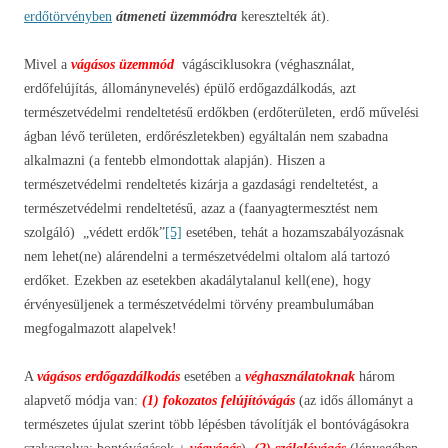
erdőtörvényben
átmeneti üzemmódra
keresztelték át).
Mivel a
vágásos üzemmód
vágásciklusokra (véghasználat,
erdőfelújítás, állománynevelés) épülő erdőgazdálkodás, azt
természetvédelmi rendeltetésű erdőkben (erdőterületen, erdő művelési
ágban lévő területen, erdőrészletekben) egyáltalán nem szabadna
alkalmazni (a fentebb elmondottak alapján). Hiszen a
természetvédelmi rendeltetés kizárja a gazdasági rendeltetést, a
természetvédelmi rendeltetésű, azaz a (faanyagtermesztést nem
szolgáló) „védett erdők”
[5]
esetében, tehát a hozamszabályozásnak
nem lehet(ne) alárendelni a természetvédelmi oltalom alá tartozó
erdőket. Ezekben az esetekben akadálytalanul kell(ene), hogy
érvényesüljenek a természetvédelmi törvény preambulumában
megfogalmazott alapelvek!
A
vágásos erdőgazdálkodás
esetében a
véghasználatoknak
három
alapvető módja van:
(1)
fokozatos felújítóvágás
(az idős állományt a
természetes újulat szerint több lépésben távolítják el bontóvágásokra