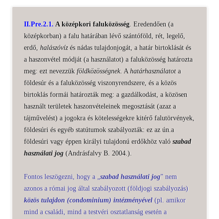
II.Pre.2.1.
A középkori faluközösség
. Eredendően (a
középkorban) a falu határában lévő szántóföld, rét, legelő,
erdő,
halászóvíz
és nádas tulajdonjogát, a határ birtoklását és
a haszonvétel módját (a használatot) a faluközösség határozta
meg: ezt nevezzük
földközösségnek
. A
határhasználatot
a
földesúr és a faluközösség viszonyrendszere, és a közös
birtoklás formái határozták meg: a gazdálkodást, a közösen
használt területek haszonvételeinek megosztását (azaz a
tájművelést) a jogokra és kötelességekre kitérő falutörvények,
földesúri és egyéb statútumok szabályozták: ez az ún.a
földesúri vagy éppen királyi tulajdonú erdőkhöz való
szabad
használati jog
(Andrásfalvy B. 2004.).
Fontos leszögezni, hogy a „
szabad használati jog
” nem
azonos a római jog által szabályozott (földjogi szabályozás)
közös tulajdon (condominium) intézményével
(pl. amikor
mind a családi, mind a testvéri osztatlanság esetén a