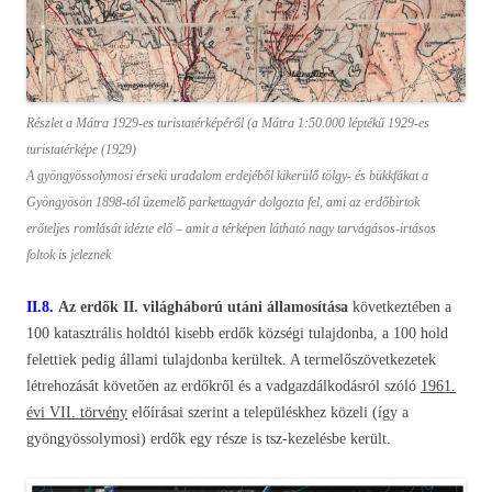
Részlet a Mátra 1929-es turistatérképéről (a Mátra 1:50.000 léptékű 1929-es
turistatérképe (1929)
A gyöngyössolymosi érseki uradalom erdejéből kikerülő tölgy- és bükkfákat a
Gyöngyösön 1898-tól üzemelő parkettagyár dolgozta fel, ami az erdőbirtok
erőteljes romlását idézte elő – amit a térképen látható nagy tarvágásos-irtásos
foltok is jeleznek
II.8.
Az erdők II. világháború utáni államosítása
következtében a
100 katasztrális holdtól kisebb erdők községi tulajdonba, a 100 hold
felettiek pedig állami tulajdonba kerültek. A termelőszövetkezetek
létrehozását követően az erdőkről és a vadgazdálkodásról szóló
1961.
évi VII. törvény
előírásai szerint a településkhez közeli (így a
gyöngyössolymosi) erdők egy része is tsz-kezelésbe került.