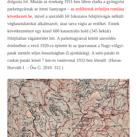
dolgozta fel. Miután az érsekség 1911-ben lábon eladta a gyöngyösi
parkettgyárnak az itteni faanyagot –
az erdőbirtok erőteljes romlása
következett be
, mivel a szerződő fél fokozatos felújítóvágás nélküli
véghasználatokat alkalmazott, azaz tarra vágta az erdőket. Ennek
következménye egy közel 600 katasztrális hold (345 hektár)
fölújítatlan vágásterület lett. A parkettagyárral kötött szerződés
értelmében a vevő 1920-ra építette ki az iparvasutat a Nagy-völgyi-
patak mentén teljes hosszúságban (Lajosházáig). A szén-pataki és
csukás-pataki közel 7 km-es vasútvonal 1932-ben létesült. (Havas-
Horváth I. – Ősz G. 2010. 312.)