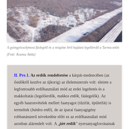
A gyöngyössolymosi fáslegelő és a mögötte lévő hajdani legelőerdő a Tarma-tetőn
(Fotó: Kozma Attila)
II. Pre.1.
Az erdők rendeltetése
a kárpát-medencében (az
ősidőktől kezdve az újkorig) az élelemszerzés volt: eleinte a
legfontosabb erdőhasználati mód az erdei legeltetés és a
makkoltatás (legelőerdők,
makkos erdők
, fáslegelők). Az
egyéb haszonvételek mellett faanyagot (tűzifát, épületfát) is
termeltek (
bárdos erdő
), de az iparai faanyagigény
robbanásszerű növekedése előtt ez az erdőhasználati mód
azonban alárendelt volt. A „
járt erdők
” nyersanyagforrásainak