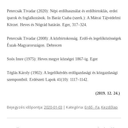
Petercsák Tivadar (2020): Népi erdőhasználat és erdőbirtoklás, erdei
iparok és foglalkozások. In Baráz Csaba (szerk.): A Mátrai Tájvédelmi
Körzet. Heves és Nógrád határán. Eger, 317–324.
Petercsák Tivadar (2008): A közbirtokosság. Erdő-és legelőközösségek
Észak-Magyarországon. Debrecen
Soós Imre (1975): Heves megye községei 1867-ig. Eger
Téglás Károly (1902): A legelőkérdés erdőgazdasági és közgazdasági
szempontból. Erdészeti Lapok 41(10): 1117–1142.
(2019. 12. 24.)
Bejegyzés időpontja:
2020-01-03
| Kategória:
Erdő - Fa
,
Kezdőlap