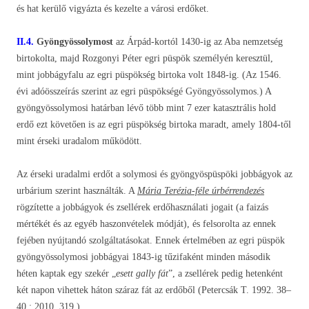
és hat kerülő vigyázta és kezelte a városi erdőket.
II.4.
Gyöngyössolymost
az Árpád-kortól 1430-ig az Aba nemzetség
birtokolta, majd Rozgonyi Péter egri püspök személyén keresztül,
mint jobbágyfalu az egri püspökség birtoka volt 1848-ig. (Az 1546.
évi adóösszeírás szerint az egri püspökségé Gyöngyössolymos.) A
gyöngyössolymosi határban lévő több mint 7 ezer katasztrális hold
erdő ezt követően is az egri püspökség birtoka maradt, amely 1804-től
mint érseki uradalom működött.
Az érseki uradalmi erdőt a solymosi és gyöngyöspüspöki jobbágyok az
urbárium szerint használták. A
Mária Terézia-féle úrbérrendezés
rögzítette a jobbágyok és zsellérek erdőhasználati jogait (a faizás
mértékét és az egyéb haszonvételek módját), és felsorolta az ennek
fejében nyújtandó szolgáltatásokat. Ennek értelmében az egri püspök
gyöngyössolymosi jobbágyai 1843-ig tűzifaként minden második
héten kaptak egy szekér „
esett gally fát
”, a zsellérek pedig hetenként
két napon vihettek háton száraz fát az erdőből (Petercsák T. 1992. 38–
40.; 2010. 319.).