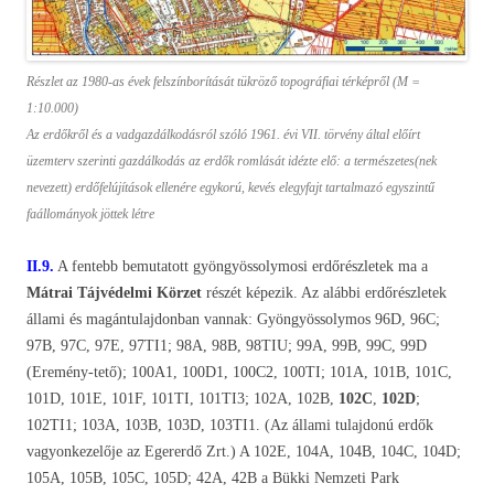
Részlet az 1980-as évek felszínborítását tükröző topográfiai térképről (M =
1:10.000)
Az erdőkről és a vadgazdálkodásról szóló 1961. évi VII. törvény által előírt
üzemterv szerinti gazdálkodás az erdők romlását idézte elő: a természetes(nek
nevezett) erdőfelújítások ellenére egykorú, kevés elegyfajt tartalmazó egyszintű
faállományok jöttek létre
II.9.
A fentebb bemutatott gyöngyössolymosi erdőrészletek ma a
Mátrai Tájvédelmi Körzet
részét képezik. Az alábbi erdőrészletek
állami és magántulajdonban vannak: Gyöngyössolymos 96D, 96C;
97B, 97C, 97E, 97TI1; 98A, 98B, 98TIU; 99A, 99B, 99C, 99D
(Eremény-tető); 100A1, 100D1, 100C2, 100TI; 101A, 101B, 101C,
101D, 101E, 101F, 101TI, 101TI3; 102A, 102B,
102C
,
102D
;
102TI1; 103A, 103B, 103D, 103TI1. (Az állami tulajdonú erdők
vagyonkezelője az Egererdő Zrt.) A 102E, 104A, 104B, 104C, 104D;
105A, 105B, 105C, 105D; 42A, 42B a Bükki Nemzeti Park