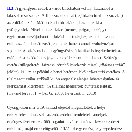
II.3.
A gyöngyösi erdők
a város birtokában voltak, hasznából a
lakosok részesedtek. A 18. században fát (leginkább tűzifát, szárazfát)
az erdőből az ún. Mátra-cédula birtokában hozhattak ki a
gyöngyösiek. Mivel minden lakos (nemes, polgár, jobbágy)
egyformán hozzájuthatott a faizási lehetőséghez, ez nem a szabad
erdőhasználat korlátozását jelentette, hanem annak szabályozását
segítette. A faizás mellett a gyöngyösiek állataikat is legeltethették az
erdőn, és a makkoltatás joga is megilletett minden lakost. Szükség
esetén (túllegeltetés, faizással történő károkozás miatt) „
tilalmas erdőt
”
jelöltek ki – mint például a benei határban lévő
szálas erdő
esetében. A
tilalmazott szálas erdőből külön engedély alapján lehetett épület- és
szerszámfát kitermelni. (A tilalmat megsértők büntetést kaptak.)
(Havas-Horváth I. – Ősz G. 2010; Petercsák T. 2010)
Gyöngyösön már a 19. század elejétől megszülettek a helyi
erdőkezelési utasítások, az erdővédelmi rendeletek, amelyek
érvényesítését erdőkerülőt fogadott a városi tanács – később erdészt,
erdőbírót, majd erdőfelügyelőt. 1872-től egy erdész, egy segéderdész