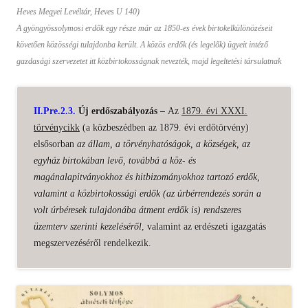
Heves Megyei Levéltár, Heves U 140)
A gyöngyössolymosi erdők egy része már az 1850-es évek birtokelkülönözéseit
követően közösségi tulajdonba került. A közös erdők (és legelők) ügyeit intéző
gazdasági szervezetet itt közbirtokosságnak nevezték, majd legeltetési társulatnak
II.Pre.2.3.
Új erdőszabályozás –
Az
1879. évi XXXI.
törvénycikk
(a közbeszédben az 1879. évi erdőtörvény)
elsősorban
a
z állam, a törvényhatóságok, a községek, az
egyház birtokában levő, továbbá a köz- és
magánalapitványokhoz és hitbizományokhoz tartozó erdők,
valamint a közbirtokossági erdők (az úrbérrendezés során a
volt úrbéresek tulajdonába átment erdők is) rendszeres
üzemterv szerinti kezeléséről
, valamint az erdészeti igazgatás
megszervezéséről rendelkezik.