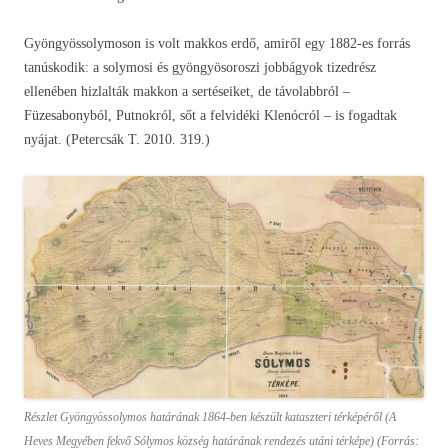
Gyöngyössolymoson is volt makkos erdő, amiről egy 1882-es forrás
tanúskodik: a solymosi és gyöngyösoroszi jobbágyok tizedrész
ellenében hizlalták makkon a sertéseiket, de távolabbról –
Füzesabonyból, Putnokról, sőt a felvidéki Klenócról – is fogadtak
nyájat. (Petercsák T. 2010. 319.)
Részlet Gyöngyössolymos határának 1864-ben készült kataszteri térképéről (A
Heves Megyében fekvő Sólymos község határának rendezés utáni térképe) (Forrás: