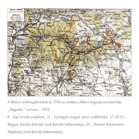
A Mátrai erdőnagybirtokok az 1930-as években (Mátra hegység turistatérkép,
„Angyalos” sorozat – 1933)
8 – Egri érseki uradalom; 11 – Gyöngyös megyei város erdőbirtoka; 17-18-19 –
Magyar Királyi Kincstár (volt Károlyi hitbizomány); 20 – Nemzeti Közmívelési
Alapítvány (volt Károlyi hitbizomány)