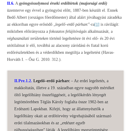
II.6.
A
gyöngyössolymosi érseki erdőbirtok (majorsági erdő)
üzemterve egy évvel a gyöngyösi előtt, 1887-ben készült el. Ennek
Bedő Albert (országos főerdőmester) által aláírt jóváhagyási záradéka
az ekkoriban egyre erősödő „
legelő–erdő párharc
”-ra
[1]
is rávilágít:
miközben előirányozza a
fokozatos felújítóvágás
alkalmazását, a
véghasználati területeken
történő legeltetésre öt évi elő- és 20 évi
utótilalmat ír elő, továbbá az alacsony záródású és fiatal korú
erdőrészletekben és a véderdőkben megtiltja a legeltetést (Havas-
Horváth I. – Ősz G. 2010. 312.).
II.Pre.1.2.
Legelő–erdő párharc
– Az erdei legeltetés, a
makkoltatás, illetve a 19. században egyre nagyobb mértéket
öltő legelőhiány összefüggéseit, a legelőkérdés lényegét
legtömörebben Téglás Károly foglalta össze 1902-ben az
Erdészeti Lapokban. Kifejti, hogy az állattenyésztők a
legelőhiány okait az erdőtörvény végrehajtásából származó
erdei tilalmazásokban és az „
erdészet egyéb
túlbuzgóságaiban
” látják. A legelőhiány megszüntetésére