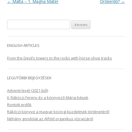
Bejegyzés navigáció
←
Málta – 1. Magna Mater
Örökerdő?
→
Keresés:
ENGLISH ARTICLES
From the Devil’s towers to the rocks with horse-shoe tracks
LEGUTÓBBI BEJEGYZÉSEK
Adventi levél (2021-ből)
II. Rákóczi Ferenc és a könnyező Mária-képek
Rontott erdők
Rákóczi könyve a magyar közjogi küzdelmek történetéről
Néhány gondolat az Alföld organikus vízrajzáról