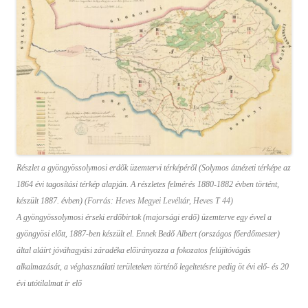
Részlet a gyöngyössolymosi erdők üzemtervi térképéről (Solymos átnézeti térképe az
1864 évi tagosítási térkép alapján. A részletes felmérés 1880-1882 évben történt,
készült 1887. évben)
(Forrás: Heves Megyei Levéltár, Heves T 44)
A gyöngyössolymosi érseki erdőbirtok (majorsági erdő) üzemterve egy évvel a
gyöngyösi előtt, 1887-ben készült el. Ennek Bedő Albert (országos főerdőmester)
által aláírt jóváhagyási záradéka előirányozza a fokozatos felújítóvágás
alkalmazását, a véghasználati területeken történő legeltetésre pedig öt évi elő- és 20
évi utótilalmat ír elő