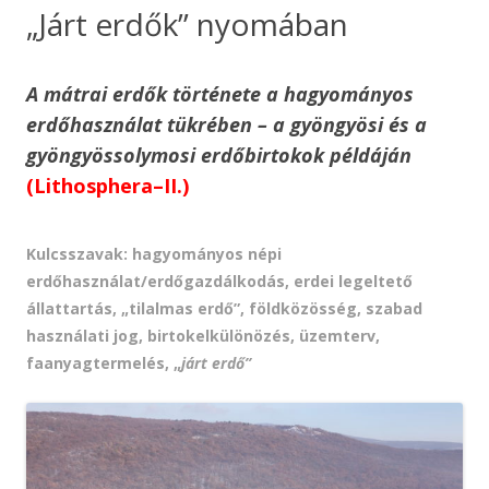
„Járt erdők” nyomában
A mátrai erdők története a hagyományos
erdőhasználat tükrében – a gyöngyösi és a
gyöngyössolymosi erdőbirtokok példáján
(Lithosphera–II.)
Kulcsszavak:
hagyományos népi
erdőhasználat/erdőgazdálkodás, erdei legeltető
állattartás, „tilalmas erdő”, földközösség, szabad
használati jog, birtokelkülönözés, üzemterv,
faanyagtermelés, „
járt erdő”