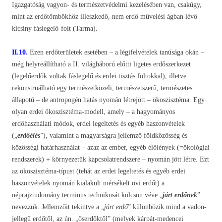
Igazgatóság vagyon- és természetvédelmi kezelésében van, csakúgy,
mint az erdőtömbökhöz illeszkedő, nem erdő művelési ágban lévő
kicsiny fáslegelő-folt (Tarma).
II.10.
Ezen erdőterületek esetében – a légifelvételek tanúsága okán –
még helyreállítható a II. világháború előtti ligetes erdőszerkezet
(legelőerdők voltak fáslegelő és erdei tisztás foltokkal), illetve
rekonstruálható egy természetközeli, természetszerű, természetes
állapotú – de antropogén hatás nyomán létrejött – ökoszisztéma. Egy
olyan erdei ökoszisztéma-modell, amely – a hagyományos
erdőhasználati módok, erdei legeltetés és egyéb haszonvételek
(„
erdőélés
”), valamint a magyarságra jellemző földközösség és
közösségi határhasználat – azaz az ember, egyéb élőlények (=ökológiai
rendszerek) + környezetük kapcsolatrendszere – nyomán jött létre. Ezt
az ökoszisztéma-típust (tehát az erdei legeltetés és egyéb erdei
haszonvételek nyomán kialakult mérsékelt övi erdőt) a
néprajztudomány terminus technikusát kölcsön véve „
járt erdőnek
”
nevezzük. Jellemzőit tekintve a „
járt erdő
” különbözik mind a vadon-
jellegű erdőtől, az ún. „őserdőktől” (melyek kárpát-medencei