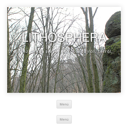
LITHOSPHERA
Baráz Csaba írásai és fotói tájról, térről,
természetről
Tovább a tartalomra
Menü
Tovább a tartalomra
Menü