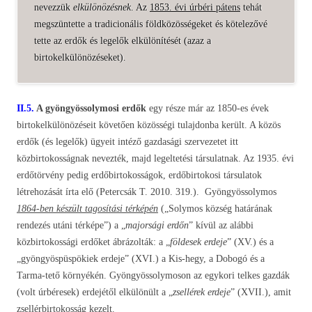
nevezzük
elkülönözésnek
. Az
1853. évi úrbéri pátens
tehát
megszüntette a tradicionális földközösségeket és kötelezővé
tette az erdők és legelők elkülönítését (azaz a
birtokelkülönözéseket).
II.5.
A gyöngyössolymosi erdők
egy része már az 1850-es évek
birtokelkülönözéseit követően közösségi tulajdonba került. A közös
erdők (és legelők) ügyeit intéző gazdasági szervezetet itt
közbirtokosságnak nevezték, majd legeltetési társulatnak. Az 1935. évi
erdőtörvény pedig erdőbirtokosságok, erdőbirtokosi társulatok
létrehozását írta elő (Petercsák T. 2010. 319.). Gyöngyössolymos
1864-ben készült tagosítási térképén
(„Solymos község határának
rendezés utáni térképe”) a „
majorsági erdőn
” kívül az alábbi
közbirtokossági erdőket ábrázolták: a „
földesek erdeje
” (XV.) és a
„gyöngyöspüspökiek erdeje” (XVI.) a Kis-hegy, a Dobogó és a
Tarma-tető környékén. Gyöngyössolymoson az egykori telkes gazdák
(volt úrbéresek) erdejétől elkülönült a „
zsellérek erdeje
” (XVII.), amit
zsellérbirtokosság kezelt.