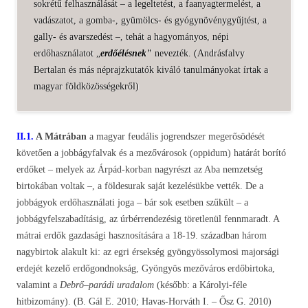
sokrétű felhasználását – a legeltetést, a faanyagtermelést, a
vadászatot, a gomba-, gyümölcs- és gyógynövénygyűjtést, a
gally- és avarszedést –, tehát a hagyományos, népi
erdőhasználatot „
erdőélésnek
”
nevezték. (Andrásfalvy
Bertalan és más néprajzkutatók kiváló tanulmányokat írtak a
magyar földközösségekről)
II.1.
A Mátrában
a magyar feudális jogrendszer megerősödését
követően a jobbágyfalvak és a mezővárosok (oppidum) határát borító
erdőket – melyek az Árpád-korban nagyrészt az Aba nemzetség
birtokában voltak –, a földesurak saját kezelésükbe vették. De a
jobbágyok erdőhasználati joga – bár sok esetben szűkült – a
jobbágyfelszabadításig, az úrbérrendezésig töretlenül fennmaradt. A
mátrai erdők gazdasági hasznosítására a 18-19. században három
nagybirtok alakult ki: az egri érsekség gyöngyössolymosi majorsági
erdejét kezelő erdőgondnokság, Gyöngyös mezőváros erdőbirtoka,
valamint a
Debrő–parádi uradalom
(később: a Károlyi-féle
hitbizomány). (B. Gál E. 2010; Havas-Horváth I. – Ősz G. 2010)