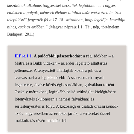
kaszálónak alkalmas tölgyeseket becsülték legtöbbre. …. Tölgyes
erdőkben a gulyák, ménesek élelmet találtak akár egész éven át. Sok
településről jegyezték fel a 17–18. században, hogy legelője, kaszálója
nincs, csak az erdőben.
” (Magyar néprajz I.1. Táj, nép, történelem.
Budapest, 2011)
II.Pre.1.1.
A palócföldi pásztorkodást
a régi időkben – a
Mátra és a Bükk vidékén – az erdei legeltető állattartás
jellemezte. A tenyésztett állatfajták közül a juh és a
szarvasmarha a legjelentősebb. A szarvasmarha nyári
legeltetése, őrzése közösségi csordákban, gulyákban történt.
Csekély mértékben, leginkább belső szükséglet kielégítésére
lótenyésztés (különösen a nemesi falvakban) és
sertéstenyésztés is folyt. A közösségi és családi őrzésű
kondá
k
az év nagy részében az erdőket járták, a sertéseket ősszel
makkoltatás révén hizlalták fel.