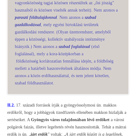
vagyonközösség tagjai közösen részesültek az „ősi jószág”
hasznaiból és közösen viselték annak terheit). Nem azonos a
paraszti földtulajdonnal
.
Nem azonos a
szabad
gazdálkodással
, mely egyéni birtoklású területek
gazdálkodási rendszere. (Olyan üzemrendszer, amelyből
éppen a közösségi, kollektív szabályozás intézménye
hiányzik.) Nem azonos a
szabad foglalással
(első
foglalással), mely a kora-középkorban a
földközösség korlátozatlan fennállása idején, a földbőség
mellett a határbeli haszonvételnek általános módja. Nem
azonos a közös erdőhasználattal, és nem jelent kötetlen,
szabad földhasználatot.
II.2.
17. századi források írják a gyöngyössolymosi ún. makkos
erdőkről, hogy a jobbágyok tizedfizetés ellenében makkon hizlalják a
sertéseiket. A
Gyöngyös város tulajdonában lévő erdőket
a városi
polgárok faizás, illetve legeltetés révén hasznosították. Tehát a mátrai
erdők is ún. „
járt erdők
” voltak: „
A járt erdők között is a legelőnek,