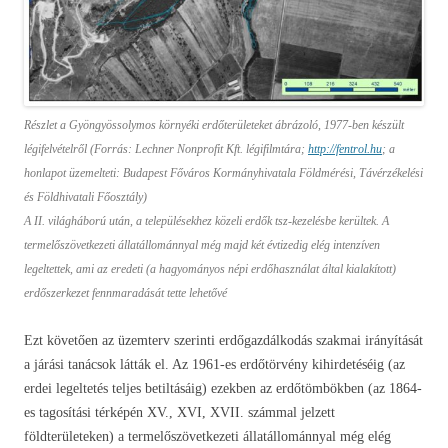
Részlet a Gyöngyössolymos környéki erdőterületeket ábrázoló, 1977-ben készült
légifelvételről (Forrás: Lechner Nonprofit Kft. légifilmtára;
http://fentrol.hu
; a
honlapot üzemelteti: Budapest Főváros Kormányhivatala Földmérési, Távérzékelési
és Földhivatali Főosztály)
A II. világháború után, a településekhez közeli erdők tsz-kezelésbe kerültek. A
termelőszövetkezeti állatállománnyal még majd két évtizedig elég intenzíven
legeltettek, ami az eredeti (a hagyományos népi erdőhasználat által kialakított)
erdőszerkezet fennmaradását tette lehetővé
Ezt követően az üzemterv szerinti erdőgazdálkodás szakmai irányítását
a járási tanácsok látták el. Az 1961-es erdőtörvény kihirdetéséig (az
erdei legeltetés teljes betiltásáig) ezekben az erdőtömbökben (az 1864-
es tagosítási térképén XV., XVI, XVII. számmal jelzett
földterületeken) a termelőszövetkezeti állatállománnyal még elég