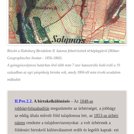
Részlet a Habsburg Birodalom II. katonai felmérésének térképlapjáról (Militar-
Geographisches Institut – 1856-1860)
A gyöngyössolymosi határban lévő több mint 7 ezer katasztrális hold erdő a 19.
században az egri püspökség birtoka volt, amely 1804-től mint érseki uradalom
működött
II.Pre.2.2.
A birtokelkülönözés
– Az
1848-as
jobbágyfelszabadítás
megszüntette az úrbériséget, a jobbágy
az eddig általa művelt föld tulajdonosa lett, az
1853-as úrbéri
pátens
rendezte a tulajdonviszonyokat: a volt úrbéresek a
földesúri birtokról különválasztott erdőt és legelőt kaptak: ezt