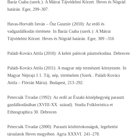
Baráz Csaba (szerk.): A Mátrai Tájvédelmi Körzet. Heves és Nógrád
határán. Eger, 299–307.
Havas-Horváth István – Ősz Gusztáv (2010): Az erdő és
vadgazdálkodás története. In Baráz Csaba (szerk.): A Mátrai
Tájvédelmi Körzet. Heves és Nógrád határán. Eger, 309 –316
Paládi-Kovács Attila (2010): A keleti palócok pásztorkodása. Debrecen
Paládi-Kovács Attila (2011): A magyar nép természeti környezete. In
Magyar Néprajz I.1. Táj, nép, történelem (Szerk.: Paládi-Kovács
Attila – Flórián Mária). Budapest, 213–292.
Petercsák Tivadar (1992): Az erdő az Északi-középhegység paraszti
gazdálkodásában (XVIII-XX. század). Studia Folkloristica et
Ethnographica 30. Debrecen
Petercsák Tivadar (2000): Paraszti közbirtokosságok, legeltetési
társulatok Heves megyében. Agria XXXVI. 241–278.