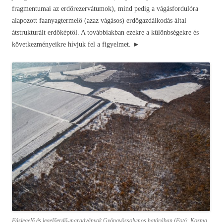
fragmentumai az erdőrezervátumok), mind pedig a vágásfordulóra
alapozott faanyagtermelő (azaz vágásos) erdőgazdálkodás által
átstrukturált erdőképtől. A továbbiakban ezekre a különbségekre és
következményeikre hívjuk fel a figyelmet. ►
Fáslegelő és legelőerdő-maradványok Gyöngyössolymos határában (Fotó: Kozma