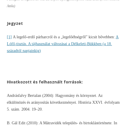
Attila)
Jegyzet
[1]
A legelő-erdő párharcról és a „legelőéhségről” kicsit bővebben:
A
Lófő-tisztás. A tájhasználat változásai a Délkeleti-Bükkben (a 18.
századtól napjainkig)
Hivatkozott és felhasznált források:
Andrásfalvy Bertalan (2004): Hagyomány és környezet. Az
elkülönözés és arányosítás következményei. História XXVI. évfolyam
5. szám. 2004. 19–20.
B. Gál Edit (2010): A Mátravidék település- és birtoklástörténete. In