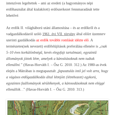
intenzíven legeltettek – ami az eredeti (a hagyományos népi
erdőhasználat által kialakított) erdőszerkezet fennmaradását tette
lehetővé.
Az erdők II. világháború utáni államosítása – és az erdőkről és a
vadgazdálkodásról szóló
1961. évi VII. törvény
által előírt üzemterv
szerinti gazdálkodás
az erdők további romlását idézte elő
. A
természetes(nek nevezett) erdőfelújítások preferálása ellenére is „
csak
5–10 éves korkülönbségű, kevés elegyfajt tartalmazó, egyszintű
állományok jöttek létre, amelyek a károsításoknak nem tudtak
ellenállni.
” (Havas-Horváth I. – Ősz G. 2010. 312.) Az 1980-as évek
elején a Mátrában is megtapasztalt „
fapusztulás intő jel volt arra, hogy
a vágásos erdőgazdálkodás által létrejött (létrehozott) egykorú,
egyszintes faállományok sérülékenyek, a károsodásoknak nem eléggé
ellenállók…
” (Havas-Horváth I. – Ősz G. 2010. 313.)