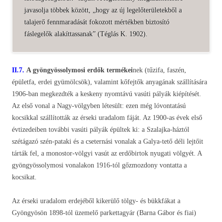
javasolja többek között, „hogy az új legelőterületekből a
talajerő fennmaradását fokozott mértékben biztosító
fáslegelők alakíttassanak” (Téglás K. 1902).
II.7.
A gyöngyössolymosi erdők termékei
nek (tűzifa, faszén,
épületfa, erdei gyümölcsök), valamint kőfejtők anyagának szállítására
1906-ban megkezdték a keskeny nyomtávú vasúti pályák kiépítését.
Az első vonal a Nagy-völgyben létesült: ezen még lóvontatású
kocsikkal szállították az érseki uradalom fáját. Az 1900-as évek első
évtizedeiben további vasúti pályák épültek ki: a Szalajka-háztól
szétágazó szén-pataki és a cseternási vonalak a Galya-tető déli lejtőit
tárták fel, a monostor-völgyi vasút az erdőbirtok nyugati völgyét. A
gyöngyössolymosi vonalakon 1916-tól gőzmozdony vontatta a
kocsikat.
Az érseki uradalom erdejéből kikerülő tölgy- és bükkfákat a
Gyöngyösön 1898-tól üzemelő parkettagyár (Barna Gábor és fiai)