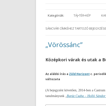
Kategóriák:
TÁJ•TÉR•KÉP
KA
SÁNCVÁR
CÍMKÉHEZ TARTOZÓ BEJEGYZÉS
„Vörössánc”
Középkori várak és utak a 
Az alábbi írás a
Zöld Horizont
c. periodi
változata
(A bejegyzést követően, 2014-ben a Castrum
tanulmányunk „
Baráz Csaba – Holló Sándor 