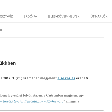
Tovább a tartalomra
RSZT•VÍZ
ERDŐ•FA
JELES•KÖVEK•HELYEK
ÚTINAPLÓK
EK
Bükkben
ka 2012. 3. (23.) számában megjelent
első közlés
eredeti
 Bene Egyesület folyóiratában, a Castrumban megjelent egy
– Nováki Gyula: Felsőtárkány – Kő-köz vára
” címmel.)