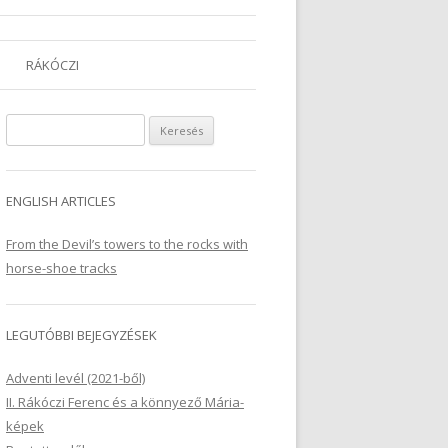
RÁKÓCZI
Keresés:
ENGLISH ARTICLES
From the Devil’s towers to the rocks with
horse-shoe tracks
LEGUTÓBBI BEJEGYZÉSEK
Adventi levél (2021-ből)
II. Rákóczi Ferenc és a könnyező Mária-
képek