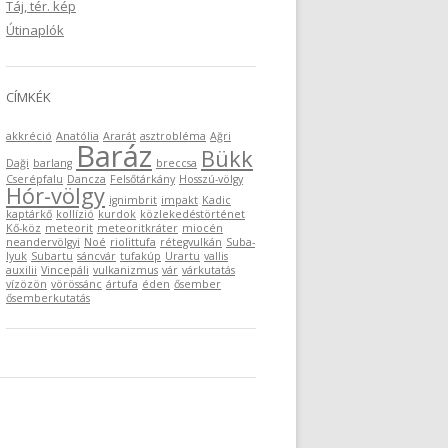
Táj, tér. kép
Útinaplók
CÍMKÉK
akkréció
Anatólia
Ararát
asztrobléma
Ağri
Baráz
Bükk
Daği
barlang
breccsa
Cserépfalu
Dancza
Felsőtárkány
Hosszú-völgy
Hór-völgy
ignimbrit
impakt
Kadic
kaptárkő
kollízió
kurdok
közlekedéstörténet
Kő-köz
meteorit
meteoritkráter
miocén
neandervölgyi
Noé
riolittufa
rétegvulkán
Suba-
lyuk
Subartu
sáncvár
tufakúp
Urartu
vallis
auxilii
Vincepáli
vulkanizmus
vár
várkutatás
vízözön
vörössánc
ártufa
éden
ősember
ősemberkutatás