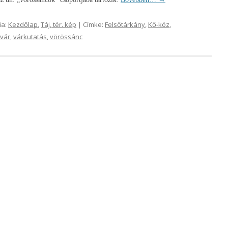
ia:
Kezdőlap
,
Táj, tér. kép
| Címke:
Felsőtárkány
,
Kő-köz
,
vár
,
várkutatás
,
vörössánc