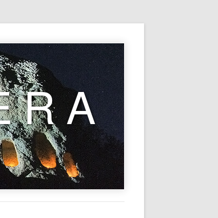
ERA
l