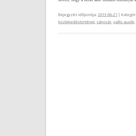
Bejegyzés időpontja:
2013-06-21
| Kategór
közlekedéstörténet
,
sáncvár
,
vallis auxilii
,