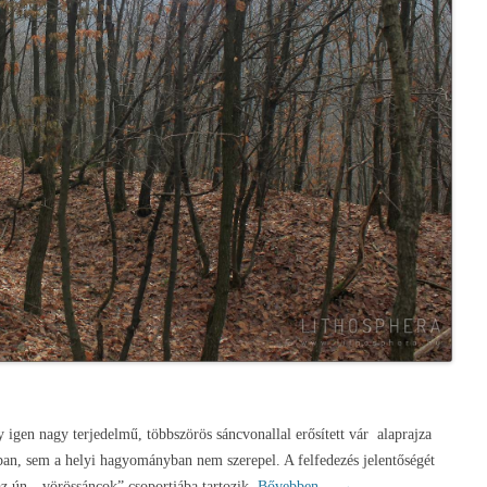
 igen nagy terjedelmű, többszörös sáncvonallal erősített vár alaprajza
ban, sem a helyi hagyományban nem szerepel. A felfedezés jelentőségét
z ún. „vörössáncok” csoportjába tartozik.
Bővebben…
→