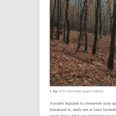
1. kép:
A II/a sáncvonulat nyugati szakasza
A további bejárások és a felmérések során egy
bontakozott ki, amely sem az írásos források
növeli, hogy a belső sánc minden bizonnyal a