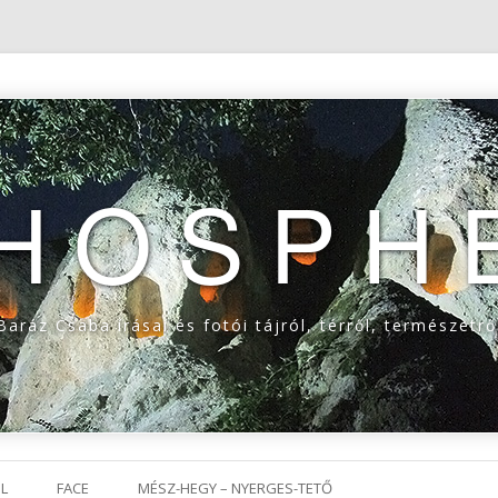
THOSPH
Baráz Csaba írásai és fotói tájról, térről, természetrő
Tovább a tartalomra
L
FACE
MÉSZ-HEGY – NYERGES-TETŐ