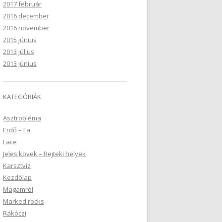
2017 február
2016 december
2016 november
2015 június
2013 július
2013 június
KATEGÓRIÁK
Asztrobléma
Erdő – Fa
Face
Jeles kövek – Rejteki helyek
Karsztvíz
Kezdőlap
Magamról
Marked rocks
Rákóczi