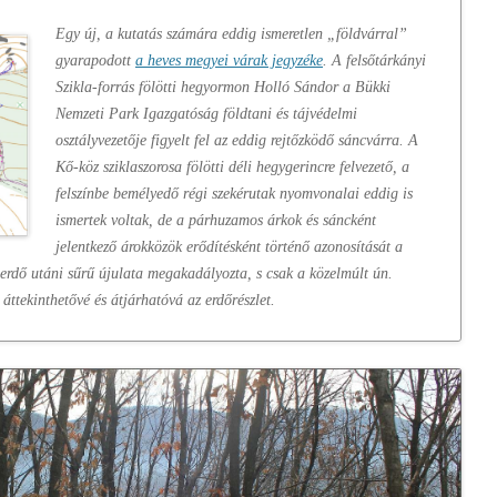
Egy új, a kutatás számára eddig ismeretlen „földvárral”
gyarapodott
a heves megyei várak jegyzéke
. A felsőtárkányi
Szikla-forrás fölötti hegyormon Holló Sándor a Bükki
Nemzeti Park Igazgatóság földtani és tájvédelmi
osztályvezetője figyelt fel az eddig rejtőzködő sáncvárra. A
Kő-köz sziklaszorosa fölötti déli hegygerincre felvezető, a
felszínbe bemélyedő régi szekérutak nyomvonalai eddig is
ismertek voltak, de a párhuzamos árkok és sáncként
jelentkező árokközök erődítésként történő azonosítását a
 erdő utáni sűrű újulata megakadályozta, s csak a közelmúlt ún.
 áttekinthetővé és átjárhatóvá az erdőrészlet.