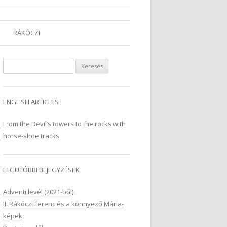
RÁKÓCZI
Keresés:
ENGLISH ARTICLES
From the Devil’s towers to the rocks with
horse-shoe tracks
LEGUTÓBBI BEJEGYZÉSEK
Adventi levél (2021-ből)
II. Rákóczi Ferenc és a könnyező Mária-
képek