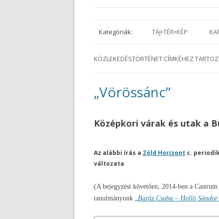
Kategóriák:
TÁJ•TÉR•KÉP
KA
KÖZLEKEDÉSTÖRTÉNET
CÍMKÉHEZ TARTOZ
„Vörössánc”
Középkori várak és utak a 
Az alábbi írás a
Zöld Horizont
c. periodi
változata
(A bejegyzést követően, 2014-ben a Castrum
tanulmányunk „
Baráz Csaba – Holló Sándor 