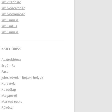
2017 február
2016 december
2016 november
2015 június
2013 július
2013 június
KATEGÓRIÁK
Asztrobléma
Erdő – Fa
Face
Jeles kövek – Rejteki helyek
Karsztvíz
Kezdőlap
Magamról
Marked rocks
Rákóczi