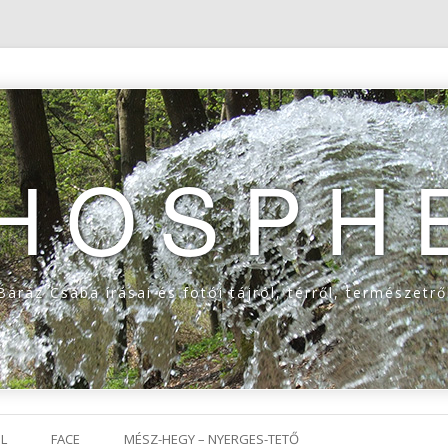
THOSPH
Baráz Csaba írásai és fotói tájról, térről, természetrő
Tovább a tartalomra
L
FACE
MÉSZ-HEGY – NYERGES-TETŐ