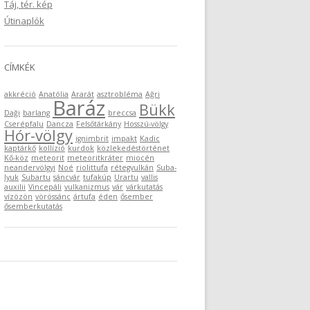
Táj, tér. kép
Útinaplók
CÍMKÉK
akkréció
Anatólia
Ararát
asztrobléma
Ağri
Baráz
Bükk
Daği
barlang
breccsa
Cserépfalu
Dancza
Felsőtárkány
Hosszú-völgy
Hór-völgy
ignimbrit
impakt
Kadic
kaptárkő
kollízió
kurdok
közlekedéstörténet
Kő-köz
meteorit
meteoritkráter
miocén
neandervölgyi
Noé
riolittufa
rétegvulkán
Suba-
lyuk
Subartu
sáncvár
tufakúp
Urartu
vallis
auxilii
Vincepáli
vulkanizmus
vár
várkutatás
vízözön
vörössánc
ártufa
éden
ősember
ősemberkutatás