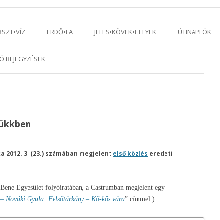
Tovább a tartalomra
RSZT•VÍZ
ERDŐ•FA
JELES•KÖVEK•HELYEK
ÚTINAPLÓK
Ó BEJEGYZÉSEK
Bükkben
ka 2012. 3. (23.) számában megjelent
első közlés
eredeti
 Bene Egyesület folyóiratában, a Castrumban megjelent egy
– Nováki Gyula: Felsőtárkány – Kő-köz vára
” címmel.)