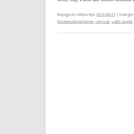
Bejegyzés időpontja:
2013-06-21
| Kategór
közlekedéstörténet
,
sáncvár
,
vallis auxilii
,