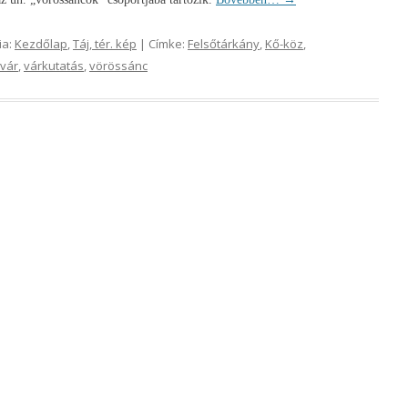
ia:
Kezdőlap
,
Táj, tér. kép
| Címke:
Felsőtárkány
,
Kő-köz
,
vár
,
várkutatás
,
vörössánc