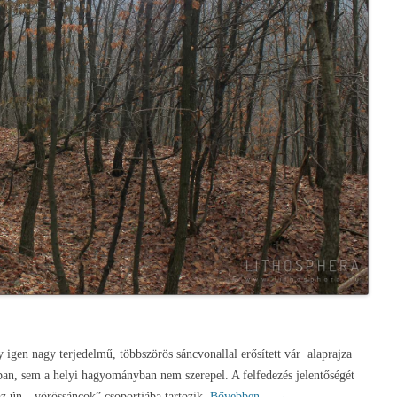
 igen nagy terjedelmű, többszörös sáncvonallal erősített vár alaprajza
ban, sem a helyi hagyományban nem szerepel. A felfedezés jelentőségét
z ún. „vörössáncok” csoportjába tartozik.
Bővebben…
→