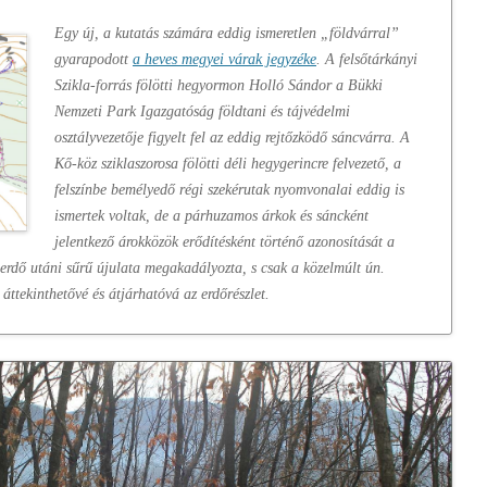
Egy új, a kutatás számára eddig ismeretlen „földvárral”
gyarapodott
a heves megyei várak jegyzéke
. A felsőtárkányi
Szikla-forrás fölötti hegyormon Holló Sándor a Bükki
Nemzeti Park Igazgatóság földtani és tájvédelmi
osztályvezetője figyelt fel az eddig rejtőzködő sáncvárra. A
Kő-köz sziklaszorosa fölötti déli hegygerincre felvezető, a
felszínbe bemélyedő régi szekérutak nyomvonalai eddig is
ismertek voltak, de a párhuzamos árkok és sáncként
jelentkező árokközök erődítésként történő azonosítását a
 erdő utáni sűrű újulata megakadályozta, s csak a közelmúlt ún.
 áttekinthetővé és átjárhatóvá az erdőrészlet.