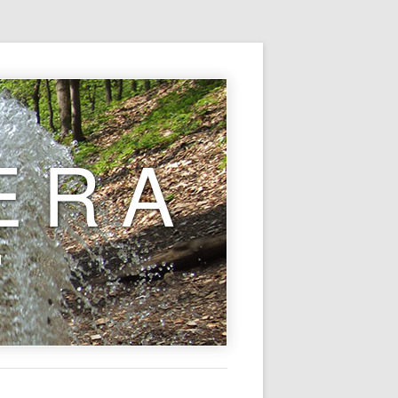
ERA
l