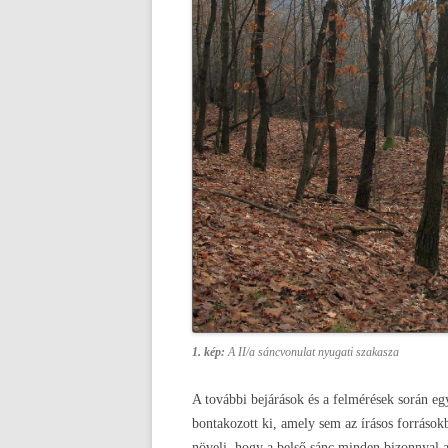
1. kép:
A II/a sáncvonulat nyugati szakasza
A további bejárások és a felmérések során egy
bontakozott ki, amely sem az írásos források
növeli, hogy a belső sánc minden bizonnyal a