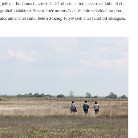
 jellegű, hullámos felszínétől. Délről szintén tereplépcsővel különül el a
ge által kialakított Hevesi-ártér morotvákkal és holtmedrekkel tarkított,
zatos átmenettel simul bele a
Jászság
folyóvizek által feltöltött síkságába,