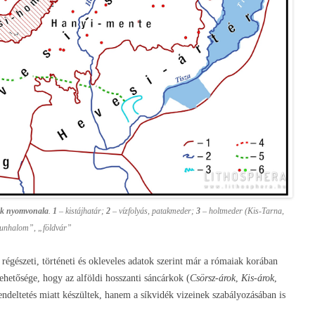
kok nyomvonala
.
1
– kistájhatár;
2
– vízfolyás, patakmeder;
3
– holtmeder (Kis-Tarna,
unhalom”, „földvár”
régészeti, történeti és okleveles adatok szerint már a rómaiak korában
ehetősége, hogy az alföldi hosszanti sáncárkok (
Csörsz-árok
,
Kis-árok
,
ndeltetés miatt készültek, hanem a síkvidék vizeinek szabályozásában is