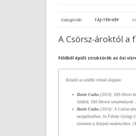
Kategóriák:
TÁJ•TÉR•KÉP
K
A Csörsz-ároktól a 
Földből épült struktúrák az ősi ví
Készült az alábbi írások alapján:
Baráz Csaba
(2014): Dél-Heves kis
Szikfok. Dél-Hevesi tanulmányok. 
Baráz Csaba
(2014): A Csörsz-árok
szolgálatában. In Füleky György (
története a Kárpát-medencében. (X