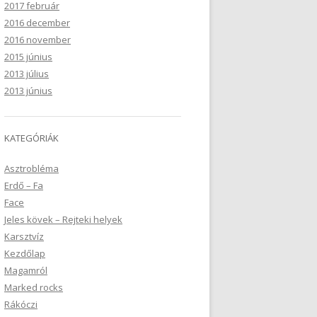
2017 február
2016 december
2016 november
2015 június
2013 július
2013 június
KATEGÓRIÁK
Asztrobléma
Erdő – Fa
Face
Jeles kövek – Rejteki helyek
Karsztvíz
Kezdőlap
Magamról
Marked rocks
Rákóczi