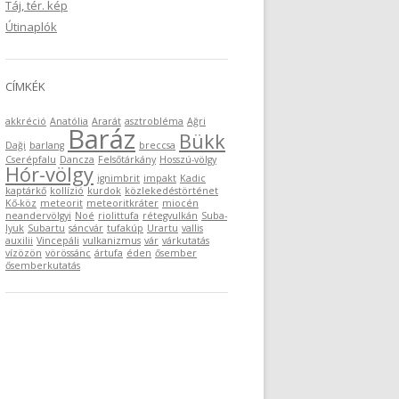
Táj, tér. kép
Útinaplók
CÍMKÉK
akkréció
Anatólia
Ararát
asztrobléma
Ağri
Baráz
Bükk
Daği
barlang
breccsa
Cserépfalu
Dancza
Felsőtárkány
Hosszú-völgy
Hór-völgy
ignimbrit
impakt
Kadic
kaptárkő
kollízió
kurdok
közlekedéstörténet
Kő-köz
meteorit
meteoritkráter
miocén
neandervölgyi
Noé
riolittufa
rétegvulkán
Suba-
lyuk
Subartu
sáncvár
tufakúp
Urartu
vallis
auxilii
Vincepáli
vulkanizmus
vár
várkutatás
vízözön
vörössánc
ártufa
éden
ősember
ősemberkutatás