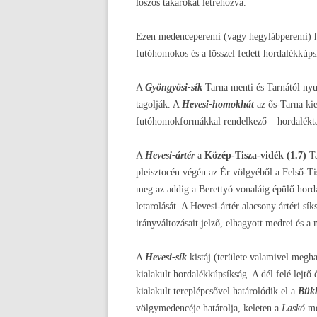
löszös takarókat létrehozva.
Ezen medenceperemi (vagy hegylábperemi) ho
futóhomokos és a lösszel fedett hordalékkúps
A
Gyöngyösi-sík
Tarna menti és Tarnától nyug
tagolják. A
Hevesi-homokhát
az ős-Tarna kie
futóhomokformákkal rendelkező – hordalékt
A
Hevesi-ártér
a
Közép-Tisza-vidék (1.7)
Ta
pleisztocén végén az Ér völgyéből a Felső-Tis
meg az addig a Berettyó vonaláig épülő hor
letarolását. A Hevesi-ártér alacsony ártéri s
irányváltozásait jelző, elhagyott medrei és a
A
Hevesi-sík
kistáj (területe valamivel megh
kialakult hordalékkúpsíkság. A dél felé lejtő
kialakult tereplépcsővel határolódik el a
Bükk
völgymedencéje határolja, keleten a
Laskó
me