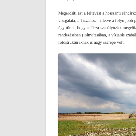
Megerősíti ezt a feltevést a hosszanti sáncár
vizsgálata, a Tiszához – illetve a folyó jobb
úgy tűnik, hogy a Tisza-szabályozást megelőző
rendezésében (irányításában, a vízjárás szabá
földstruktúráknak is nagy szerepe volt.