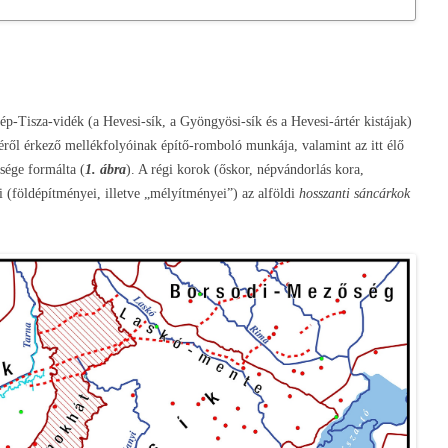
p-Tisza-vidék (a Hevesi-sík, a Gyöngyösi-sík és a Hevesi-ártér kistájak)
kéről érkező mellékfolyóinak építő-romboló munkája, valamint az itt élő
sége formálta (
1. ábra
). A régi korok (őskor, népvándorlás kora,
 (földépítményei, illetve „mélyítményei”) az alföldi
hosszanti sáncárkok