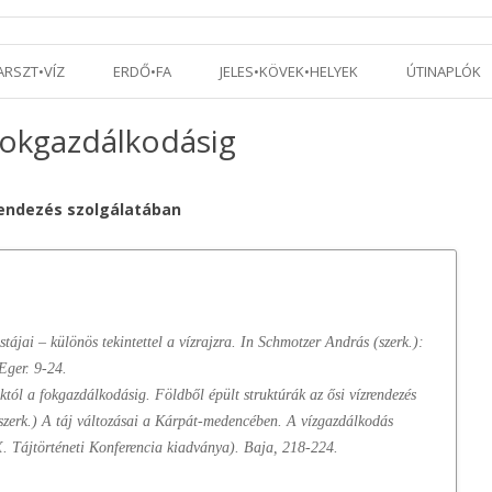
Tovább a tartalomra
ARSZT•VÍZ
ERDŐ•FA
JELES•KÖVEK•HELYEK
ÚTINAPLÓK
fokgazdálkodásig
zrendezés szolgálatában
tájai – különös tekintettel a vízrajzra. In Schmotzer András (szerk.):
Eger. 9-24.
tól a fokgazdálkodásig. Földből épült struktúrák az ősi vízrendezés
szerk.) A táj változásai a Kárpát-medencében. A vízgazdálkodás
. Tájtörténeti Konferencia kiadványa). Baja, 218-224.