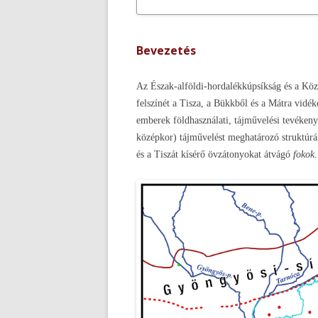
Bevezetés
Az Észak-alföldi-hordalékkúpsíkság és a Közé
felszínét a Tisza, a Bükkből és a Mátra vidé
emberek földhasználati, tájművelési tevékeny
középkor) tájművelést meghatározó struktúrái
és a Tiszát kísérő övzátonyokat átvágó
fokok
.