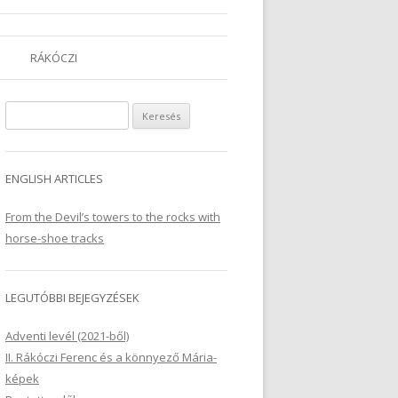
RÁKÓCZI
Keresés:
ENGLISH ARTICLES
From the Devil’s towers to the rocks with
horse-shoe tracks
LEGUTÓBBI BEJEGYZÉSEK
Adventi levél (2021-ből)
II. Rákóczi Ferenc és a könnyező Mária-
képek