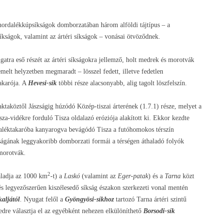
rdalékkúpsíkságok domborzatában három alföldi tájtípus – a
íkságok, valamint az ártéri síkságok – vonásai ötvöződnek.
atra eső részét az ártéri síkságokra jellemző, holt medrek és morotvák
melt helyzetben megmaradt – lösszel fedett, illetve fedetlen
akarója. A
Hevesi-sík
többi része alacsonyabb, alig tagolt löszfelszín.
ktaköztől Jászságig húzódó Közép-tiszai árterének (1.7.1) része, melyet a
za-vidékre forduló Tisza oldalazó eróziója alakított ki. Ekkor kezdte
daléktakaróba kanyarogva bevágódó Tisza a futóhomokos térszín
íkságának leggyakoribb domborzati formái a térségen áthaladó folyók
 morotvák.
2
aladja az 1000 km
-t) a
Laskó
(valamint az
Eger-patak
) és a
Tarna
közt
 és legyezőszerűen kiszélesedő síkság északon szerkezeti vonal mentén
aljától
. Nyugat felől a
Gyöngyösi-síkhoz
tartozó Tarna ártéri szintű
dre választja el az egyébként nehezen elkülöníthető
Borsodi-sík