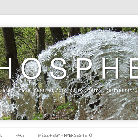
THOSPH
Baráz Csaba írásai és fotói tájról, térről, természetrő
Tovább a tartalomra
L
FACE
MÉSZ-HEGY – NYERGES-TETŐ