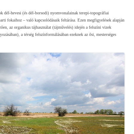
kok dél-hevesi (és dél-borsodi) nyomvonalainak terepi-topográfiai
 parti fokaihoz – való kapcsolódásaik feltárása. Ezen megfigyelések alapján
en, az organikus tájhasználat (tájművelés) idején a felszíni vizek
lyozásában), a térség felszínformálásában ezeknek az ősi, mesterséges