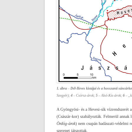
1. ábra
–
Dél-Heves kistájai és a hosszanti sáncár
Szegyér);
4
– Csörsz-árok;
5
– Alsó-Kis-árok;
6
– „k
A Gyöngyösi- és a Hevesi-sík vízrendszerét a 
(Császár-kor) szabályozták. Felmerül annak l
Ördög-árok
) nem csupán hadászati-védelmi re
szerepet játszottak.