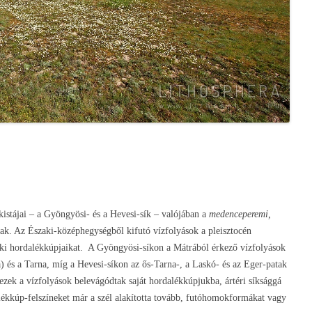
istájai – a Gyöngyösi- és a Hevesi-sík – valójában a
medenceperemi,
nak. Az Északi-középhegységből kifutó vízfolyások a pleisztocén
k ki hordalékkúpjaikat. A Gyöngyösi-síkon a Mátrából érkező vízfolyások
 és a Tarna, míg a Hevesi-síkon az ős-Tarna-, a Laskó- és az Eger-patak
ezek a vízfolyások belevágódtak saját hordalékkúpjukba, ártéri síksággá
ékkúp-felszíneket már a szél alakította tovább, futóhomokformákat vagy