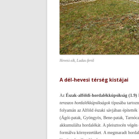
Hevesi-sík, Ludas-fertő
A dél-hevesi térség kistájai
Az
Észak-alföldi-hordalékkúpsíkság (1.9)
k
teraszos hordalékkúpsíkságok
típusába tartoz
folyamán az Alföld északi sávjában építetté
(Ágói-patak, Gyöngyös, Bene-patak, Tarnóca)
akkumulálta hordalékát. A pleisztocén végén 
formálva környezetüket. A megmaradt hordal