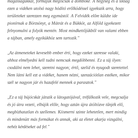
magasságukkal, formájuk mégiscsak a domboké. A hegység és a síkság
ezen a vidéken utolsó nagy hódító erőlködéssel igyekszik arra, hogy
területeket szerezzen meg egymástól. A Felvidék előre küldte ide
pionírnak a Börzsönyt, a Mátrát és a Bükköt, az Alföld igyekezett
felnyomulni a folyók mentén. Most mindkettőjükből van valami ebben
a tájban, amely egyikükhöz sem tartozik.
”
„
Az átmeneteket kevesebb ember érti, hogy ezeket szeresse valaki,
ahhoz elmélyedni kell tudni nemcsak megdöbbenni. Ez a táj ilyen:
csodálni nem lehet, szeretni nagyon; értő, szelíd és nyugodt szeretettel.
Nem látni kell ezt a vidéket, hanem nézni, szenzációtlan estéken, mikor
szél se nagyon jár és hazafelé mennek a parasztok.
”
„
Ez a táj bújócskát játszik a látogatójával, tréfálkozik vele, megcsalja
és jó útra vezeti, elbújik előle, hogy aztán újra átöltözve tűnjék elő,
megbízhatatlan és szellemes. Kiismerni szinte lehetetlen, mert mindig
és mindenütt más formákat és annak, aki az életet akarja vizsgálni,
nehéz kérdéseket ad fel.
”