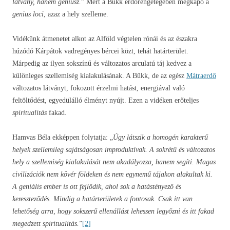
látvány, hanem géniusz.
” Mert a Bükk erdőrengetegében megkapó a
genius loci
, azaz a hely szelleme.
Vidékünk átmenetet alkot az Alföld végtelen rónái és az északra
húzódó Kárpátok vadregényes bércei közt, tehát határterület.
Márpedig az ilyen sokszínű és változatos arculatú táj kedvez a
különleges szellemiség kialakulásának. A Bükk, de az egész
Mátraerdő
változatos látványt, fokozott érzelmi hatást, energiával való
feltöltődést, egyedülálló élményt nyújt. Ezen a vidéken erőteljes
spiritualitás
fakad.
Hamvas Béla ekképpen folytatja: „
Úgy látszik a homogén karakterű
helyek szellemileg sajátságosan improduktívak. A sokrétű és változatos
hely a szellemiség kialakulását nem akadályozza, hanem segíti. Magas
civilizációk nem kövér földeken és nem egynemű tájakon alakultak ki.
A geniális ember is ott fejlődik, ahol sok a hatástényező és
kereszteződés. Mindig a határterületek a fontosak. Csak itt van
lehetőség arra, hogy sokszerű ellenállást lehessen legyőzni és itt fakad
megedzett spiritualitás.
”
[2]