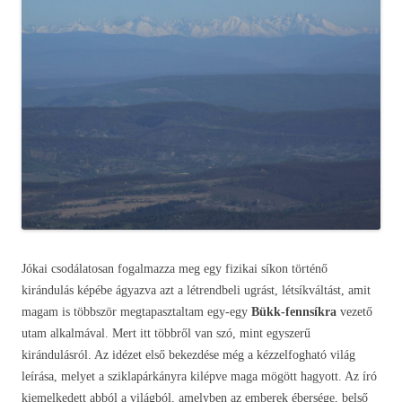
Jókai csodálatosan fogalmazza meg egy fizikai síkon történő
kirándulás képébe ágyazva azt a létrendbeli ugrást, létsíkváltást, amit
magam is többször megtapasztaltam egy-egy
Bükk-fennsíkra
vezető
utam alkalmával. Mert itt többről van szó, mint egyszerű
kirándulásról. Az idézet első bekezdése még a kézzelfogható világ
leírása, melyet a sziklapárkányra kilépve maga mögött hagyott. Az író
kiemelkedett abból a világból, amelyben az emberek ébersége, belső