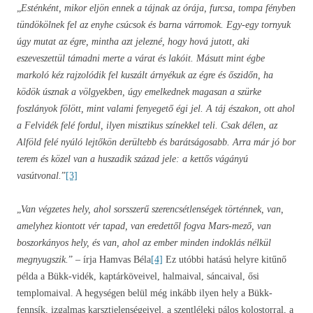
„
Esténként, mikor eljön ennek a tájnak az órája, furcsa, tompa fényben
tündökölnek fel az enyhe csúcsok és barna várromok. Egy-egy tornyuk
úgy mutat az égre, mintha azt jelezné, hogy hová jutott, aki
eszeveszettül támadni merte a várat és lakóit. Másutt mint égbe
markoló kéz rajzolódik fel kuszált árnyékuk az égre és őszidőn, ha
ködök úsznak a völgyekben, úgy emelkednek magasan a szürke
foszlányok fölött, mint valami fenyegető égi jel. A táj északon, ott ahol
a Felvidék felé fordul, ilyen misztikus színekkel teli. Csak délen, az
Alföld felé nyúló lejtőkön derültebb és barátságosabb. Arra már jó bor
terem és közel van a huszadik század jele: a kettős vágányú
vasútvonal.
”
[3]
„
Van végzetes hely, ahol sorsszerű szerencsétlenségek történnek, van,
amelyhez kiontott vér tapad, van eredettől fogva Mars-mező, van
boszorkányos hely, és van, ahol az ember minden indoklás nélkül
megnyugszik.
” – írja Hamvas Béla
[4]
Ez utóbbi hatású helyre kitűnő
példa a Bükk-vidék, kaptárköveivel, halmaival, sáncaival, ősi
templomaival. A hegységen belül még inkább ilyen hely a Bükk-
fennsík, izgalmas karsztjelenségeivel, a szentléleki pálos kolostorral, a