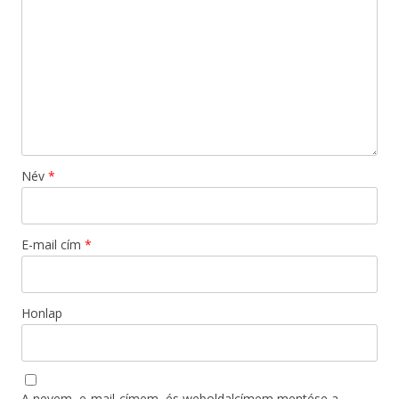
Név
*
E-mail cím
*
Honlap
A nevem, e-mail-címem, és weboldalcímem mentése a