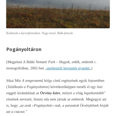
Ködtavak a karsztfennsíkon. Nagy-mező, Bükk-fennsík
Pogányoltáron
(Megjelent
A Bükki Nemzeti Park – Hegyek, erdők, emberek
c.
monográfiában, 2002-ben „
szerkesztői bevezetés gyanánt
„)
Jókai Mór
A tengerszemű hölgy
című regényének egyik fejezetében
(
Találkozás a Pogányoltáron
)
következőképpen meséli el egy őszi
reggeli kirándulását az
Örvény-kőre
, melyet a világ
legsehonnább
”
részének nevezett, hiszen oda nem járnak az emberek. Megjegyzi azt
is, hogy „
az urak »Pogányoltár«-nak, a parasztok Örvénykőnek hívják
azt a csúcsot.
”