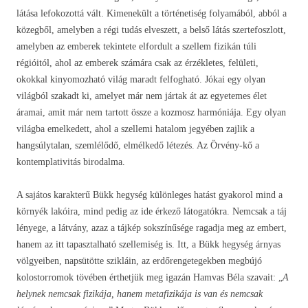
látása lefokozottá vált. Kimenekült a történetiség folyamából, abból a
közegből, amelyben a régi tudás elveszett, a belső látás szertefoszlott,
amelyben az emberek tekintete elfordult a szellem fizikán túli
régióitól, ahol az emberek számára csak az érzékletes, felületi,
okokkal kinyomozható világ maradt felfogható. Jókai egy olyan
világból szakadt ki, amelyet már nem jártak át az egyetemes élet
áramai, amit már nem tartott össze a kozmosz harmóniája. Egy olyan
világba emelkedett, ahol a szellemi hatalom jegyében zajlik a
hangsúlytalan, szemlélődő, elmélkedő létezés. Az Örvény-kő a
kontemplativitás birodalma.
A sajátos karakterű Bükk hegység különleges hatást gyakorol mind a
környék lakóira, mind pedig az ide érkező látogatókra. Nemcsak a táj
lényege, a látvány, azaz a tájkép sokszínűsége ragadja meg az embert,
hanem az itt tapasztalható szellemiség is. Itt, a Bükk hegység árnyas
völgyeiben, napsütötte szikláin, az erdőrengetegekben megbújó
kolostorromok tövében érthetjük meg igazán Hamvas Béla szavait: „
A
helynek nemcsak fizikája, hanem metafizikája is van és nemcsak