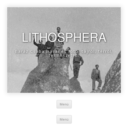
LITHOSPHERA
Baráz Csaba írásai és fotói tájról, térről,
természetről
Tovább a tartalomra
Menü
Tovább a tartalomra
Menü