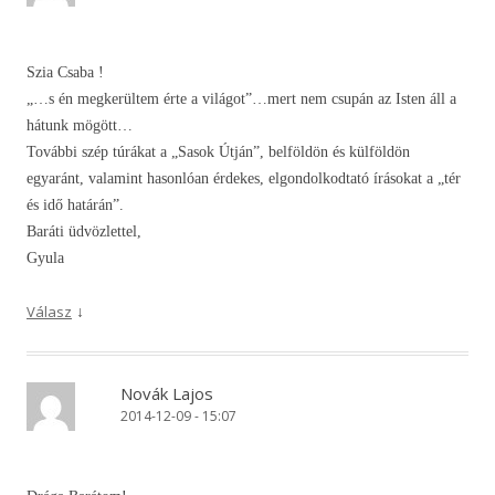
Szia Csaba !
„…s én megkerültem érte a világot”…mert nem csupán az Isten áll a
hátunk mögött…
További szép túrákat a „Sasok Útján”, belföldön és külföldön
egyaránt, valamint hasonlóan érdekes, elgondolkodtató írásokat a „tér
és idő határán”.
Baráti üdvözlettel,
Gyula
↓
Válasz
Novák Lajos
2014-12-09 - 15:07