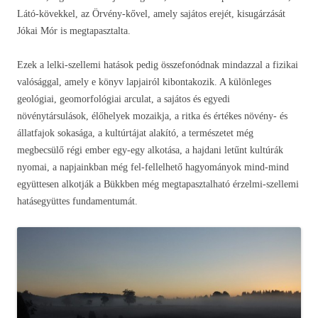
Látó-kövekkel, az Örvény-kővel, amely sajátos erejét, kisugárzását
Jókai Mór is megtapasztalta.
Ezek a lelki-szellemi hatások pedig összefonódnak mindazzal a fizikai
valósággal, amely e könyv lapjairól kibontakozik. A különleges
geológiai, geomorfológiai arculat, a sajátos és egyedi
növénytársulások, élőhelyek mozaikja, a ritka és értékes növény- és
állatfajok sokasága, a kultúrtájat alakító, a természetet még
megbecsülő régi ember egy-egy alkotása, a hajdani letűnt kultúrák
nyomai, a napjainkban még fel-fellelhető hagyományok mind-mind
együttesen alkotják a Bükkben még megtapasztalható érzelmi-szellemi
hatásegyüttes fundamentumát.