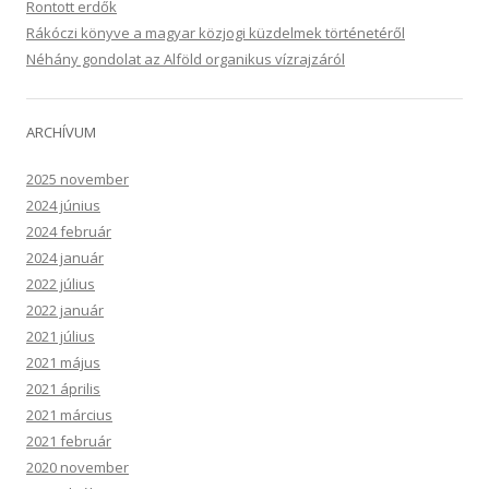
Rontott erdők
Rákóczi könyve a magyar közjogi küzdelmek történetéről
Néhány gondolat az Alföld organikus vízrajzáról
ARCHÍVUM
2025 november
2024 június
2024 február
2024 január
2022 július
2022 január
2021 július
2021 május
2021 április
2021 március
2021 február
2020 november