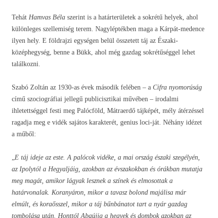
Tehát
Hamvas Béla
szerint is a határterületek a sokrétű helyek, ahol
különleges szellemiség terem. Nagyléptékben maga a Kárpát-medence
ilyen hely. E földrajzi egységen belül összetett táj az Északi-
középhegység, benne a Bükk, ahol még gazdag sokrétűséggel lehet
találkozni.
Szabó Zoltán
az 1930-as évek második felében – a
Cifra nyomorúság
című szociográfiai jellegű publicisztikai művében – irodalmi
ihletettséggel festi meg Palócföld, Mátraerdő tájképét, mély átérzéssel
ragadja meg e vidék sajátos karakterét, genius loci-ját. Néhány idézet
a műből:
„
E táj ideje az este. A palócok vidéke, a mai ország északi szegélyén,
az Ipolytól a Hegyaljáig, azokban az évszakokban és órákban mutatja
meg magát, amikor lágyak lesznek a színek és elmosottak a
határvonalak. Koranyáron, mikor a tavasz bolond majálisa már
elmúlt, és koraősszel, mikor a táj bűnbánatot tart a nyár gazdag
tombolása után. Honttól Abaújig a hegyek és dombok azokban az