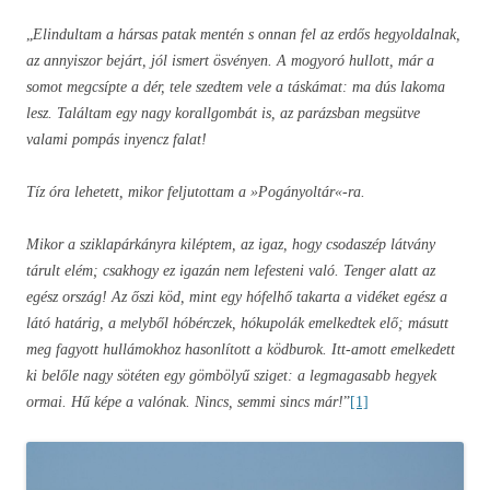
„
Elindultam a hársas patak mentén s onnan fel az erdős hegyoldalnak,
az annyiszor bejárt, jól ismert ösvényen. A mogyoró hullott, már a
somot megcsípte a dér, tele szedtem vele a táskámat: ma dús lakoma
lesz. Találtam egy nagy korallgombát is, az parázsban megsütve
valami pompás inyencz falat!
Tíz óra lehetett, mikor feljutottam a »Pogányoltár«-ra.
Mikor a sziklapárkányra kiléptem, az igaz, hogy csodaszép látvány
tárult elém; csakhogy ez igazán nem lefesteni való. Tenger alatt az
egész ország! Az őszi köd, mint egy hófelhő takarta a vidéket egész a
látó határig, a melyből hóbérczek, hókupolák emelkedtek elő; másutt
meg fagyott hullámokhoz hasonlított a ködburok. Itt-amott emelkedett
ki belőle nagy sötéten egy gömbölyű sziget: a legmagasabb hegyek
ormai. Hű képe a valónak. Nincs, semmi sincs már!
”
[1]