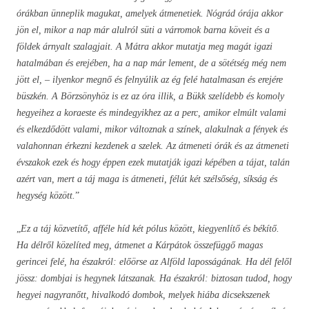
órákban ünneplik magukat, amelyek átmenetiek. Nógrád órája akkor
jön el, mikor a nap már alulról süti a várromok barna köveit és a
földek árnyalt szalagjait. A Mátra akkor mutatja meg magát igazi
hatalmában és erejében, ha a nap már lement, de a sötétség még nem
jött el, – ilyenkor megnő és felnyúlik az ég felé hatalmasan és erejére
büszkén. A Börzsönyhöz is ez az óra illik, a Bükk szelídebb és komoly
hegyeihez a koraeste és mindegyikhez az a perc, amikor elmúlt valami
és elkezdődött valami, mikor változnak a színek, alakulnak a fények és
valahonnan érkezni kezdenek a szelek. Az átmeneti órák és az átmeneti
évszakok ezek és hogy éppen ezek mutatják igazi képében a tájat, talán
azért van, mert a táj maga is átmeneti, félút két szélsőség, síkság és
hegység között.
”
„
Ez a táj közvetítő, afféle híd két pólus között, kiegyenlítő és békítő.
Ha délről közelíted meg, átmenet a Kárpátok összefüggő magas
gerincei felé, ha északról: előörse az Alföld laposságának. Ha dél felől
jössz: dombjai is hegynek látszanak. Ha északról: biztosan tudod, hogy
hegyei nagyranőtt, hivalkodó dombok, melyek hiába dicsekszenek