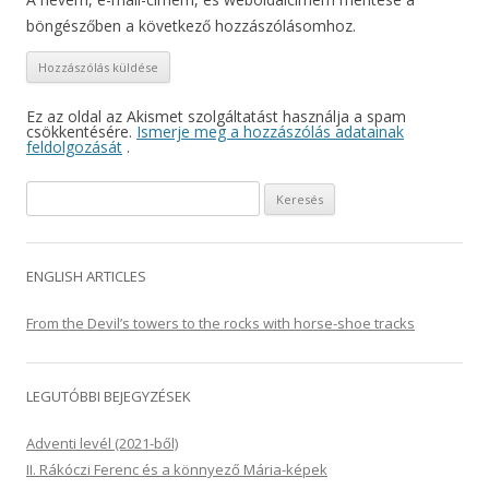
böngészőben a következő hozzászólásomhoz.
Ez az oldal az Akismet szolgáltatást használja a spam
csökkentésére.
Ismerje meg a hozzászólás adatainak
feldolgozását
.
Keresés:
ENGLISH ARTICLES
From the Devil’s towers to the rocks with horse-shoe tracks
LEGUTÓBBI BEJEGYZÉSEK
Adventi levél (2021-ből)
II. Rákóczi Ferenc és a könnyező Mária-képek