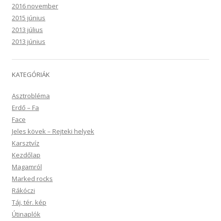
2016 november
2015 június
2013 július
2013 június
KATEGÓRIÁK
Asztrobléma
Erdő – Fa
Face
Jeles kövek – Rejteki helyek
Karsztvíz
Kezdőlap
Magamról
Marked rocks
Rákóczi
Táj, tér. kép
Útinaplók