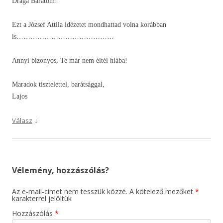
Drága Barátom!
Ezt a József Attila idézetet mondhattad volna korábban
is……………………………………
Annyi bizonyos, Te már nem éltél hiába!
Maradok tisztelettel, barátsággal,
Lajos
↓
Válasz
Vélemény, hozzászólás?
Az e-mail-címet nem tesszük közzé.
A kötelező mezőket
*
karakterrel jelöltük
Hozzászólás
*