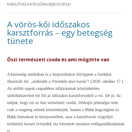
KARSZTVÍZ
KATEGÓRIA BEJEGYZÉSEI
A vörös-kői időszakos
karsztforrás – egy betegség
tünete
Őszi természeti csoda és ami mögötte van
A közösségi médiában és a hírportálokon felröppent a fotókkal
illusztrált hír: „működik a Vöröskői-alsó-forrás”! (2020. október 17.)
Az utóbbi napok csapadékos időjárásának köszönhetően
szökőkútszerűen tör föl az időszakos karsztforrásból a víz. De jó, ha
tudjuk, hogy ezt az őszi természeti csodát, földrajzi jelenséget nem
csak a rengeteg esőnek köszönhetjük, hanem a Bükk hegységben (a
Bükk-fennsíkon és környezetében, azaz a karsztforrás vízgyűjtő
területén) hosszú évtizedek óta folytatott tartamos erdőgazdálkodásnak
is.