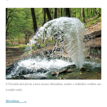
A Vöröskői-alsó-forrás a kora tavaszi időszakban, amikor a működése rendben van
(rendjén való)…
Bővebben…
→