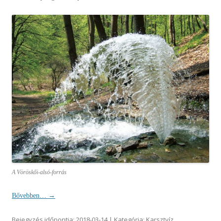
A Vöröskői-alsó-forrás
Bővebben…
→
Bejegyzés időpontja:
2018-03-14
| Kategória:
Karsztvíz