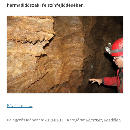
harmadidőszaki felszínfejlődésében.
Bővebben…
→
Bejegyzés időpontja:
2018-01-13
| Kategória:
Karsztvíz
,
Kezdőlap