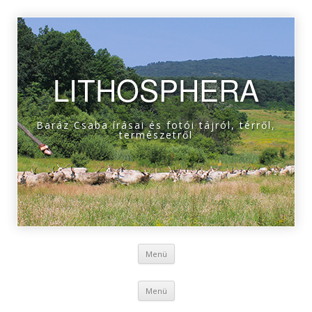
LITHOSPHERA
Baráz Csaba írásai és fotói tájról, térről,
természetről
Tovább a tartalomra
Menü
Tovább a tartalomra
Menü