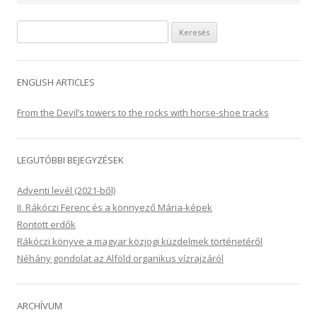
Keresés:
ENGLISH ARTICLES
From the Devil’s towers to the rocks with horse-shoe tracks
LEGUTÓBBI BEJEGYZÉSEK
Adventi levél (2021-ből)
II. Rákóczi Ferenc és a könnyező Mária-képek
Rontott erdők
Rákóczi könyve a magyar közjogi küzdelmek történetéről
Néhány gondolat az Alföld organikus vízrajzáról
ARCHÍVUM