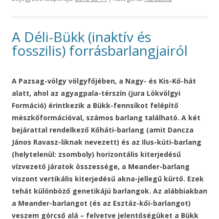
A Déli-Bükk (inaktív és
fosszilis) forrásbarlangjairól
A Pazsag-völgy völgyfőjében, a Nagy- és Kis-Kő-hát
alatt, ahol az agyagpala-térszín (jura Lökvölgyi
Formáció) érintkezik a Bükk-fennsíkot felépítő
mészkőformációval, számos barlang található. A két
bejárattal rendelkező
Kőháti-barlang
(amit Dancza
János Ravasz-liknak nevezett) és az Ilus-kúti-barlang
(helytelenül: zsomboly) horizontális kiterjedésű
vízvezető járatok összessége, a
Meander-barlang
viszont vertikális kiterjedésű akna-jellegű kürtő. Ezek
tehát különböző genetikájú barlangok. Az alábbiakban
a Meander-barlangot (és az
Esztáz-kői-barlangot
)
veszem górcső alá – felvetve jelentőségüket a Bükk