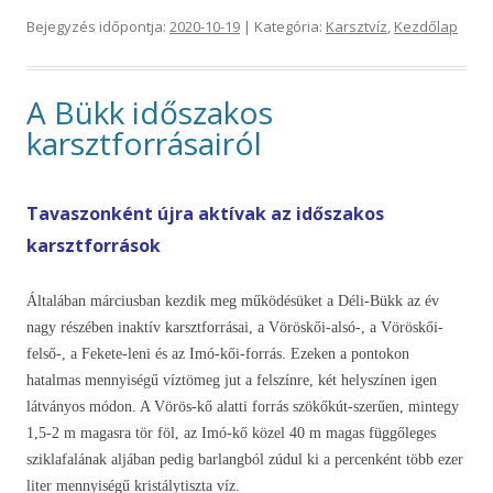
Bejegyzés időpontja:
2020-10-19
| Kategória:
Karsztvíz
,
Kezdőlap
A Bükk időszakos
karsztforrásairól
Tavaszonként újra aktívak az időszakos
karsztforrások
Általában márciusban kezdik meg működésüket a Déli-Bükk az év
nagy részében inaktív karsztforrásai, a Vöröskői-alsó-, a Vöröskői-
felső-, a Fekete-leni és az Imó-kői-forrás. Ezeken a pontokon
hatalmas mennyiségű víztömeg jut a felszínre, két helyszínen igen
látványos módon. A Vörös-kő alatti forrás szökőkút-szerűen, mintegy
1,5-2 m magasra tör föl, az Imó-kő közel 40 m magas függőleges
sziklafalának aljában pedig barlangból zúdul ki a percenként több ezer
liter mennyiségű kristálytiszta víz.