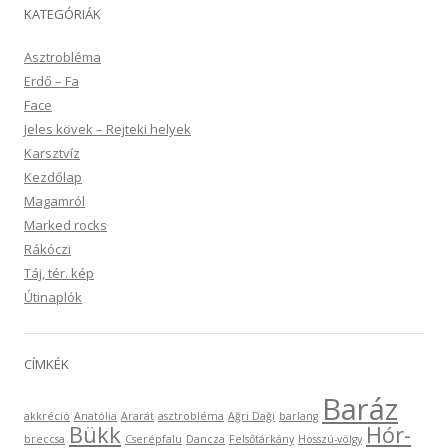
KATEGÓRIÁK
Asztrobléma
Erdő – Fa
Face
Jeles kövek – Rejteki helyek
Karsztvíz
Kezdőlap
Magamról
Marked rocks
Rákóczi
Táj, tér. kép
Útinaplók
CÍMKÉK
Baráz
akkréció
Anatólia
Ararát
asztrobléma
Ağri Daği
barlang
Bükk
Hór-
breccsa
Cserépfalu
Dancza
Felsőtárkány
Hosszú-völgy