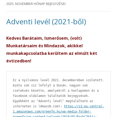
2025. NOVEMBER
HÓNAP BEJEGYZÉSEI
Adventi levél (2021-ből)
Kedves Barátaim, Ismerősem, (volt)
Munkatársaim és Mindazok, akikkel
munkakapcsolatba kerültem az elmúlt két
évtizedben!
Ez a nyilvános levél 2021. decemberében született. 
Azóta sok víz lefolyt a Dunán, nagyon sok 
cselekvés követte, amelyekről a honlapomon és a 
facebook-oldalamon találhatók bejegyzések.
Egyébként az "Adventi levél" megtalálható az 
interneten is (Amazob.com): 
https://s3.eu-central-
1.amazonaws.com/greenfo.hu/wp-media-folder-
greenfo/wp-content/uploads/2019/05/Bar%C3%A1z-