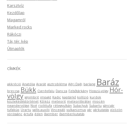
Karsztvíz
Kezdőlap
Magamról
Marked rocks
Rákóczi
Táj, tér. kép
Útinaplók
CÍMKÉK
Baráz
akkréció
Anatólia
Ararát
asztrobléma
Ağri Daği
barlang
Bükk
Hór-
breccsa
Cserépfalu
Dancza
Felsőtárkány
Hosszú-völgy
völgy
ignimbrit
impakt
Kadic
kaptárkő
kollízió
kurdok
közlekedéstörténet
Kő-köz
meteorit
meteoritkráter
miocén
neandervölgyi
Noé
riolittufa
rétegvulkán
Suba-lyuk
Subartu
sáncvár
tufakúp
Urartu
vallis auxilii
Vincepáli
vulkanizmus
vár
várkutatás
vízözön
vörössánc
ártufa
éden
ősember
ősemberkutatás