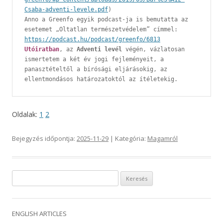
Csaba-adventi-levele.pdf
) 
Anno a Greenfo egyik podcast-ja is bemutatta az 
esetemet „Oltatlan természetvédelem” címmel: 
https://podcast.hu/podcast/greenfo/6813
Utóiratban
, az 
Adventi levél
 végén, vázlatosan 
ismertetem a két év jogi fejleményeit, a 
panasztételtől a bírósági eljárásokig, az 
ellentmondásos határozatoktól az ítéletekig.
Oldalak:
1
2
Bejegyzés időpontja:
2025-11-29
| Kategória:
Magamról
Keresés:
ENGLISH ARTICLES