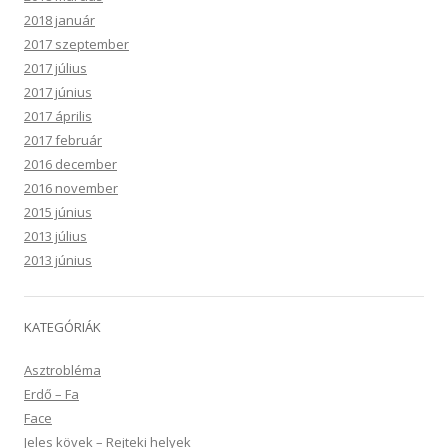
2018 január
2017 szeptember
2017 július
2017 június
2017 április
2017 február
2016 december
2016 november
2015 június
2013 július
2013 június
KATEGÓRIÁK
Asztrobléma
Erdő – Fa
Face
Jeles kövek – Rejteki helyek