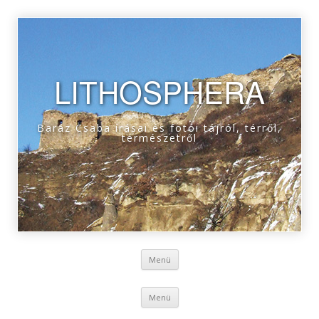
LITHOSPHERA
Baráz Csaba írásai és fotói tájról, térről,
természetről
Tovább a tartalomra
Menü
Tovább a tartalomra
Menü