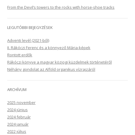
From the Devil’s towers to the rocks with horse-shoe tracks
LEGUTÓBBI BEJEGYZÉSEK
Adventi levél (2021-ből)
II. Rákóczi Ferenc és a könnyező Mária-képek
Rontott erdők
Rákóczi könyve a magyar közjogi küzdelmek történetéről
Néhány gondolat az Alföld organikus vízrajzáról
ARCHÍVUM
2025 november
2024 június
2024 február
2024 január
2022 július