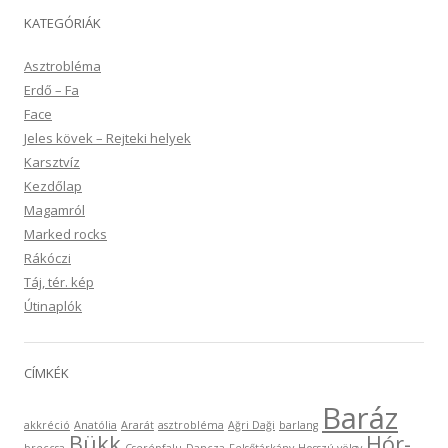
KATEGÓRIÁK
Asztrobléma
Erdő – Fa
Face
Jeles kövek – Rejteki helyek
Karsztvíz
Kezdőlap
Magamról
Marked rocks
Rákóczi
Táj, tér. kép
Útinaplók
CÍMKÉK
Baráz
akkréció
Anatólia
Ararát
asztrobléma
Ağri Daği
barlang
Bükk
Hór-