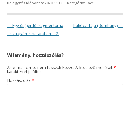
Bejegyzés időpontja:
2020-11-08
| Kategória:
Face
Bejegyzés navigáció
←
Egy ős(i)erdő fragmentuma
Rákóczi fája (Romhány)
→
Tiszaújváros határában – 2.
Vélemény, hozzászólás?
Az e-mail-címet nem tesszük közzé.
A kötelező mezőket
*
karakterrel jelöltük
Hozzászólás
*