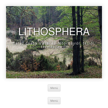
LITHOSPHERA
Baráz Csaba írásai és fotói tájról, térről,
természetről
Tovább a tartalomra
Menü
Tovább a tartalomra
Menü