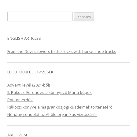
Keresés:
ENGLISH ARTICLES
From the Devil’s towers to the rocks with horse-shoe tracks
LEGUTÓBBI BEJEGYZÉSEK
Adventi levél (2021-ből)
II. Rákóczi Ferenc és a könnyező Mária-képek
Rontott erdők
Rákóczi könyve a magyar közjogi küzdelmek történetéről
Néhány gondolat az Alföld organikus vízrajzáról
ARCHÍVUM